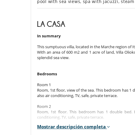
pool with sea views, spa with jacuzzi, ste
LA CASA
In summary
This sumptuous villa, located in the Marche region of Ita
With an area of ​​600 m2 and 1 acre of land, Villa Oli
splendid sea view.
Bedrooms
Room 1
Room, 1st floor, view of the sea. This bedroom has 1
also air conditioning, TV, safe, private terrace.
Room 2
Room, 1st floor. This bedroom has 1 double bed. 
conditioning, TV, safe, private terrace.
Mostrar descripción completa
Room 3
Room, 1st floor, view of the sea. This bedroom has