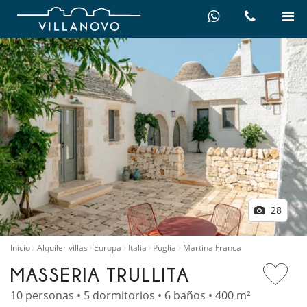
28
Inicio
Alquiler villas
Europa
Italia
Puglia
Martina Franca
MASSERIA TRULLITA
10 personas • 5 dormitorios • 6 baños • 400 m²