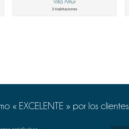
Villa Amur
3 Habitaciones
Los niños son bienvenidos
Piscina con filtración de cloro
Piscina exterior
Parking privado
Secador
o « EXCELENTE » por los clientes