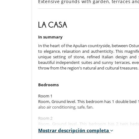
Extensive grounds with garden, terraces a
LA CASA
In summary
In the heart of the Apulian countryside, between Ostun
to elegance, relaxation and authenticity. This magnif
unique setting of stone, refined Italian design an
beautiful independent suites and sunny terraces, ever
throw from the region's natural and cultural treasures. 
Bedrooms
Room 1
Room, Ground level. This bedroom has 1 double bed 1
also air conditioning, safe, fan.
Room 2
Room, Ground level. This bedroom has 2 twin beds
bathroom. This bedroom includes also air conditioning,
Mostrar descripción completa