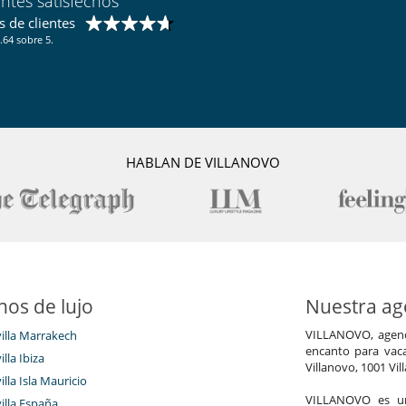
entes satisfechos
 de clientes
.64 sobre 5.
HABLAN DE VILLANOVO
nos de lujo
Nuestra age
VILLANOVO, agenci
villa Marrakech
encanto para vaca
illa Ibiza
Villanovo, 1001 Vil
illa Isla Mauricio
VILLANOVO es un 
villa España