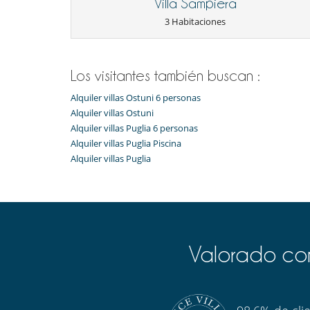
Villa Sampiera
Extintor
3 Habitaciones
Niños
Cuna
Silla alta
Los visitantes también buscan :
Ocios y actividades deportivas
Alquiler villas Ostuni 6 personas
Acceso a internet (wifi)
Piscina desbordante
Alquiler villas Ostuni
TV
Alquiler villas Puglia 6 personas
Alquiler villas Puglia Piscina
Para su comodidad y agrado
Alquiler villas Puglia
Aire acondicionado en toda la casa
Salón y comedor en el mismo espacio
Veranda
Valorado com