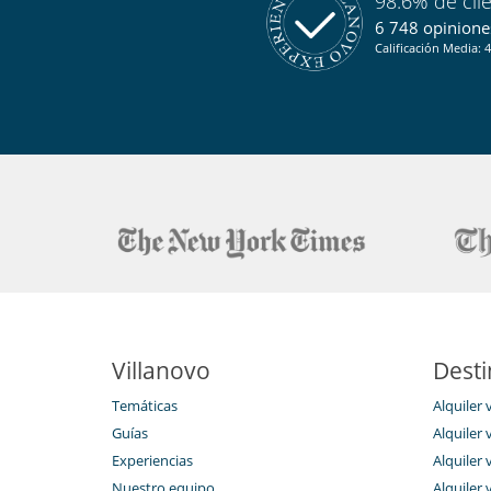
98.6% de cli
6 748 opiniones
Calificación Media: 4
Villanovo
Desti
Temáticas
Alquiler 
Guías
Alquiler v
Experiencias
Alquiler v
Nuestro equipo
Alquiler 