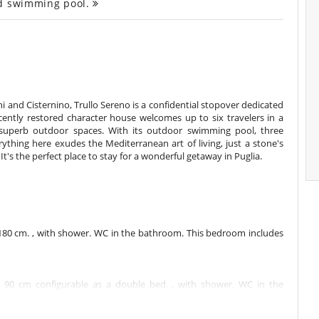
nd swimming pool.
i and Cisternino, Trullo Sereno is a confidential stopover dedicated
icently restored character house welcomes up to six travelers in a
d superb outdoor spaces. With its outdoor swimming pool, three
ything here exudes the Mediterranean art of living, just a stone's
It's the perfect place to stay for a wonderful getaway in Puglia.
80 cm. , with shower. WC in the bathroom. This bedroom includes
 90 cm configurable as a double bed. , with shower. WC in the
 fan.