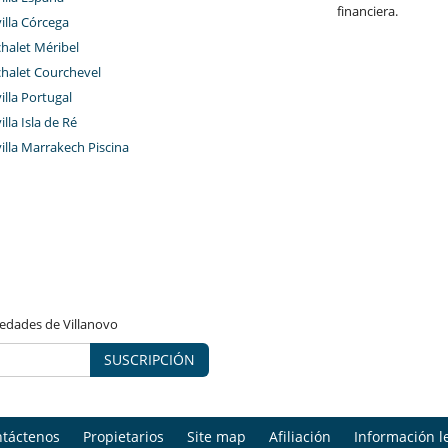
financiera.
villa Córcega
chalet Méribel
chalet Courchevel
villa Portugal
illa Isla de Ré
villa Marrakech Piscina
vedades de Villanovo
SUSCRIPCIÓN
táctenos
Propietarios
Site map
Afiliación
Información l