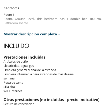
Bedrooms
Room 1
Room, Ground level. This bedroom has 1 double bed 180 cm.
Bathroom shared.
Room 2
Mostrar descripción completa
Room, Ground level. This bedroom has 1 double bed 180 cm.
Bathroom shared.
INCLUIDO
Room 3
Children bedroom, Ground level. This bedroom has 6 bunk beds.
Bathroom shared.
Prestaciones incluidas
Artículos de baño
Electricidad, agua, gas
Indoors
Limpieza general al final de la estancia
Limpieza intermedia para estancias de más de una
The house decoration is made essentially of natural materials such as,
semana
fabrics and bed linen in organic washed linen, natural solid wood and
Ropa de cama
wool rugs, following the traditional and rustic characteristics of the
Silla alta
building and of the village.
WIFI Internet
Otras prestaciones (no incluidas - precio indicativo)
Outdoors
Seguro de cancelación