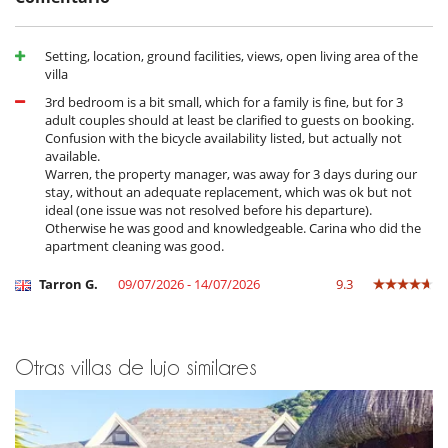
Chef for your entire stay:
You can have a chef who will cook your Breakfast, Lunch, Tea time and
Setting, location, ground facilities, views, open living area of the
Dinner at your convenience. Whatever you want, at
villa
any time with an additional fee of Rs. 4500 per day (excluding the cost
of groceries + an additional cost of Rs. 3000 each
3rd bedroom is a bit small, which for a family is fine, but for 3
for Christmas and new year). (A minimum of 5 nights is required).
adult couples should at least be clarified to guests on booking.
Confusion with the bicycle availability listed, but actually not
Breakfast Supplement:
available.
Breakfasts may be offered at a supplement of € 8 Euro per person per
Warren, the property manager, was away for 3 days during our
day
stay, without an adequate replacement, which was ok but not
(Pastries, tea, coffee, milk, yogurt, fruits, bread, butter, jam and fruit
ideal (one issue was not resolved before his departure).
juice).
Otherwise he was good and knowledgeable. Carina who did the
apartment cleaning was good.
Tarron G.
09/07/2026 - 14/07/2026
9.3
Cerca
Acceso directo a la playa
Acceso directo al mar
Electrodoméstico
Otras villas de lujo similares
Cocina totalmente equipada
Frigorífico - congelador
Horno
Lavadora-secadora