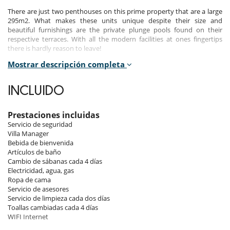
There are just two penthouses on this prime property that are a large
295m2. What makes these units unique despite their size and
beautiful furnishings are the private plunge pools found on their
respective terraces. With all the modern facilities at ones fingertips
there is hardly reason to leave!
Mostrar descripción completa
Layout:
Penthouses with private plunge pool. All apartments have 3 en suite
INCLUIDO
bedrooms.
Bedrooms:
Prestaciones incluidas
Servicio de seguridad
- King Size Bed in Master Bedroom, Queen Size in Bedroom 2 and twin
Villa Manager
single beds in Bedroom 3
Bebida de bienvenida
- A/C and ceiling fans in all rooms
Artículos de baño
- Flat-screen 32” LCD television
Cambio de sábanas cada 4 días
- Designer wardrobes
Electricidad, agua, gas
- Mini Safe in Master bedroom
Ropa de cama
Servicio de asesores
Servicio de limpieza cada dos días
Kitchen:
Toallas cambiadas cada 4 días
WIFI Internet
- Modern kitchen with high quality standards