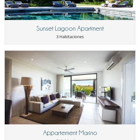
Para su comodidad y agrado
Aire acondicionado sólo en las habitaciones
Comedor
Parking privado
Sunset Lagoon Apartment
Salón
3 Habitaciones
Ventilador
Veranda o terraza cubierta
Personal
Cocinero
Personal doméstico
Appartement Marino