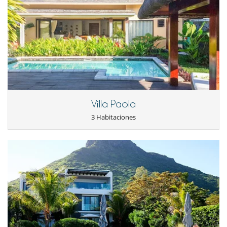
Lavavajillas
Máquina de café Nespresso
Microondas
Tetera eléctrica
Tostadora
En el exterior
Barbacoa
Cenadores a cielo abierto
Jardín
Parking
Villa Paola
Tumbonas en la piscina
3 Habitaciones
Equipos, instalaciones, eventos
Caja fuerte
Niños
Los niños son bienvenidos
Niñeras a petición
Ocios y actividades deportivas
Acceso a internet (wifi)
Piscina exterior
TV
TV por cable o satélite o internet