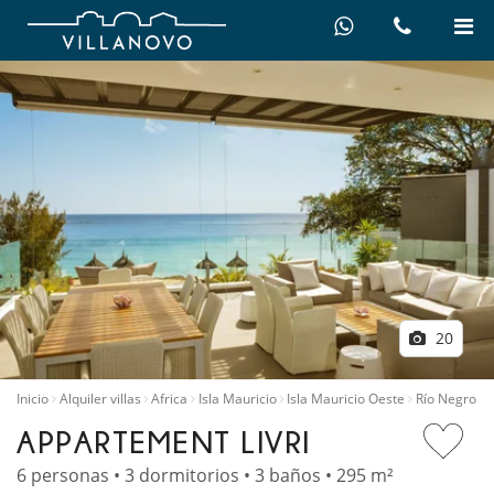
20
Inicio
Alquiler villas
Africa
Isla Mauricio
Isla Mauricio Oeste
Río Negro
APPARTEMENT LIVRI
6 personas • 3 dormitorios • 3 baños • 295 m²