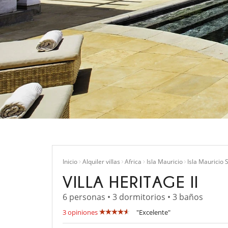
Inicio
Alquiler villas
Africa
Isla Mauricio
Isla Mauricio 
VILLA HERITAGE II
6 personas • 3 dormitorios • 3 baños
3 opiniones
"Excelente"