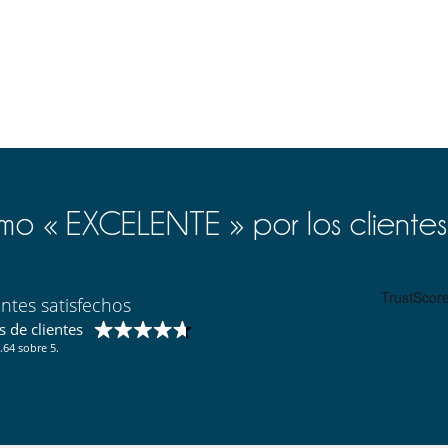
Fitness centre
Restaurantes alrededor de la piscina
o « EXCELENTE » por los clientes
entes satisfechos
 de clientes
.64 sobre 5.