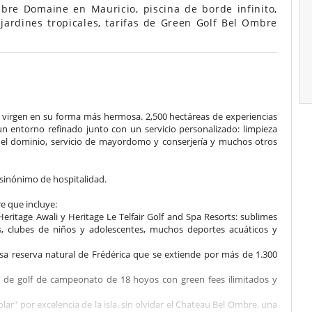
bre Domaine en Mauricio, piscina de borde infinito,
jardines tropicales, tarifas de Green Golf Bel Ombre
a virgen en su forma más hermosa. 2,500 hectáreas de experiencias
n entorno refinado junto con un servicio personalizado: limpieza
or el dominio, servicio de mayordomo y conserjería y muchos otros
n sinónimo de hospitalidad.
e que incluye:
 Heritage Awali y Heritage Le Telfair Golf and Spa Resorts: sublimes
s, clubes de niños y adolescentes, muchos deportes acuáticos y
osa reserva natural de Frédérica que se extiende por más de 1.300
po de golf de campeonato de 18 hoyos con green fees ilimitados y
olar" por excelencia de la isla, sin olvidar el Chateau Bel Ombre, una