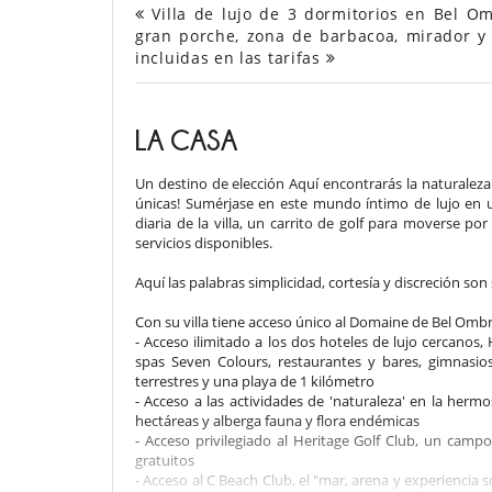
Villa de lujo de 3 dormitorios en Bel Om
gran porche, zona de barbacoa, mirador y 
incluidas en las tarifas
LA CASA
Un destino de elección Aquí encontrarás la naturalez
únicas! Sumérjase en este mundo íntimo de lujo en u
diaria de la villa, un carrito de golf para moverse p
servicios disponibles.
Aquí las palabras simplicidad, cortesía y discreción so
Con su villa tiene acceso único al Domaine de Bel Ombr
- Acceso ilimitado a los dos hoteles de lujo cercanos,
spas Seven Colours, restaurantes y bares, gimnasio
terrestres y una playa de 1 kilómetro
- Acceso a las actividades de 'naturaleza' en la herm
hectáreas y alberga fauna y flora endémicas
- Acceso privilegiado al Heritage Golf Club, un cam
gratuitos
- Acceso al C Beach Club, el "mar, arena y experiencia s