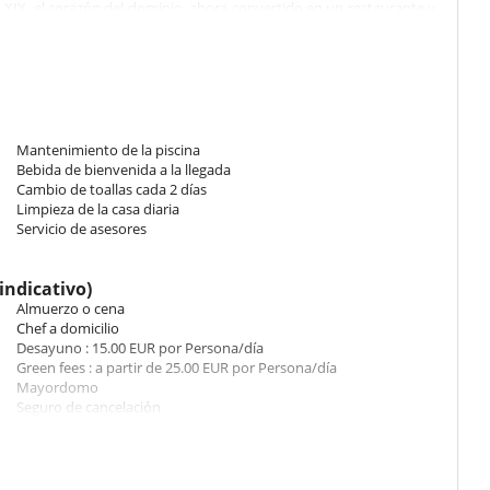
lo XIX, el corazón del dominio, ahora convertido en un restaurante y
ecibido a su llegada.
Mantenimiento de la piscina
ire acondicionado, baño privado o ducha, piscinas de borde infinito,
Bebida de bienvenida a la llegada
n, una zona de barbacoa, un mirador y jardines tropicales. Están
Cambio de toallas cada 2 días
so gratuito a Internet y canales de televisión por satélite, así
Limpieza de la casa diaria
Servicio de asesores
ro y fuera con salón, comedor, cocina y galería.
indicativo)
berturas en las terrazas y persianas de madera correderas.
Almuerzo o cena
incluido un minibar).
Chef a domicilio
Desayuno : 15.00 EUR por Persona/día
e entretenimiento completo que proporciona una conexión de fibra
Green fees : a partir de 25.00 EUR por Persona/día
ra las telecomunicaciones (Internet, televisión y una gran cantidad
Mayordomo
Seguro de cancelación
obre el campo de golf y el océano.