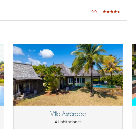
Microondas
9.0
Cenadores a cielo abierto
Parking
Tumbonas en la piscina
Niñeras a petición
Piscina exterior
TV
Comedor
Salón
Villa Astérope
4 Habitaciones
Personal doméstico