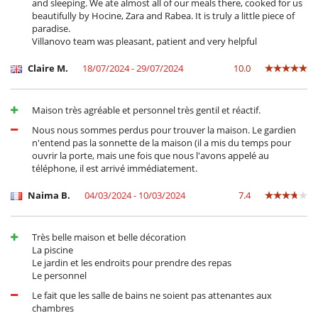
and sleeping. We ate almost all of our meals there, cooked for us
beautifully by Hocine, Zara and Rabea. It is truly a little piece of
paradise.
Villanovo team was pleasant, patient and very helpful
Claire M.
18/07/2024 - 29/07/2024
10.0
Maison très agréable et personnel très gentil et réactif.
Nous nous sommes perdus pour trouver la maison. Le gardien
n'entend pas la sonnette de la maison (il a mis du temps pour
ouvrir la porte, mais une fois que nous l'avons appelé au
téléphone, il est arrivé immédiatement.
Naima B.
04/03/2024 - 10/03/2024
7.4
Très belle maison et belle décoration
La piscine
Le jardin et les endroits pour prendre des repas
Le personnel
Le fait que les salle de bains ne soient pas attenantes aux
chambres