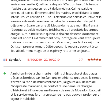
villégiature. Nous avions loué cet endroit très particulier avec des
amis et en famille. Quel havre de paix ! C’est un lieu où le temps
n’existe pas, un peu en retrait de la médina. Calme, paisible,
serein. J’ai particulièrement aimé les matins, le soleil dans la cour
intérieure, les coussins qui nous attendaient dans la coursive et la
lumière extraordinaire dans ce patio, la bonne odeur du petit
déjeuner préparé par une délicieuse dame que mon fils, 4 ans à
l’époque, appelait madame Brichète et qu’il a quittée les larmes
aux yeux. J’ai aimé le soir, quand la chaleur descend doucement,
dans cet endroit extrêmement cosy, protégé du vent et toujours
frais où nous avons beaucoup ri. Mon mari, pendant ce séjour à
écrit son premier roman, édité depuis ! Je repense souvent à ce
lieu absolument magique et espère y retourner un jour…
Sylvia A.
15/10/2019 - 22/10/2019
9.7
A mi chemin de la charmante médina d'Essaouira et des plages
désertes bordées par l'océan, une expérience unique. Ici le temps
s'arrête : a l'abri de murs centenaires, j'ai goûté aux délices de
l'hospitalité marocaine, au confort d'une demeure chargée
d'histoire et à l' une des meilleures cuisines de Mogador. L'accueil
et le service vous feront regretter de ne pas pouvoir prolonger un
séjour inoubliable.