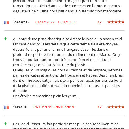
Je recommande chaudement ce magnifique endroit très
romantique et plein d'âme et de charme et en bonus on peut y
déguster une cuisine hors pair dans la pure tradition marocaine.
Florent G.
01/07/2022 - 15/07/2022
9.7
Au bout d’une piste chaotique se dresse le ryad d’un ancien caïd.
On sent dans tous les détails que cette demeure a été choyée
depuis 40 ans par une femme française et sa fille, dans un
profond respect de la culture et du raffinement du Maroc. On y
trouve pourtant un confort très européen et on sent une
certaine exigence et un vrai culte du plaisir…
Quelques jours magiques hors du temps et de l’espace, rythmés
par les délicates attentions de Houssein et Rabéa. Des chambres
dont on ne voudrait jamais s’extirper, des repas parfaits au bord
de la piscine chauffée, devant la cheminée ou sous les palmiers
du patio.
Des étoiles marocaines plein les yeux…
Pierre B.
21/10/2019 - 28/10/2019
9.7
Ce Riad d’Essaouira fait partie de mes plus beaux souvenirs de