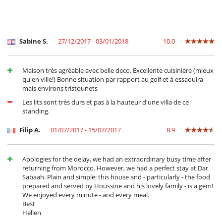
Sabine S.
27/12/2017 - 03/01/2018
10.0
Maison très agréable avec belle deco. Excellente cuisinière (mieux
qu'en ville!) Bonne situation par rapport au golf et à essaouira
mais environs tristounets
Les lits sont très durs et pas à la hauteur d'une villa de ce
standing.
Filip A.
01/07/2017 - 15/07/2017
8.9
Apologies for the delay, we had an extraordinary busy time after
returning from Morocco. However, we had a perfect stay at Dar
Sabaah. Plain and simple: this house and - particularly - the food
prepared and served by Houssine and his lovely family - is a gem!
We enjoyed every minute - and every meal.
Best
Hellen