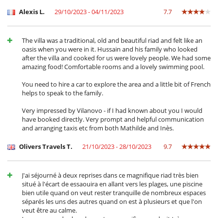
Alexis L.
29/10/2023 - 04/11/2023
7.7
The villa was a traditional, old and beautiful riad and felt like an
oasis when you were in it. Hussain and his family who looked
after the villa and cooked for us were lovely people. We had some
amazing food! Comfortable rooms and a lovely swimming pool.
You need to hire a car to explore the area and a little bit of French
helps to speak to the family.
Very impressed by Vilanovo - if I had known about you I would
have booked directly. Very prompt and helpful communication
and arranging taxis etc from both Mathilde and Inès.
Olivers Travels T.
21/10/2023 - 28/10/2023
9.7
J'ai séjourné à deux reprises dans ce magnifique riad très bien
situé à l'écart de essaouira en allant vers les plages, une piscine
bien utile quand on veut rester tranquille de nombreux espaces
séparés les uns des autres quand on est à plusieurs et que l'on
veut être au calme.