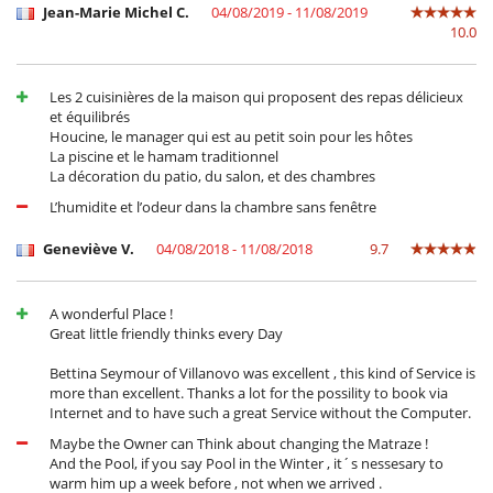
Jean-Marie Michel C.
04/08/2019 - 11/08/2019
10.0
Les 2 cuisinières de la maison qui proposent des repas délicieux
et équilibrés
Houcine, le manager qui est au petit soin pour les hôtes
La piscine et le hamam traditionnel
La décoration du patio, du salon, et des chambres
L’humidite et l’odeur dans la chambre sans fenêtre
Geneviève V.
04/08/2018 - 11/08/2018
9.7
A wonderful Place !
Great little friendly thinks every Day
Bettina Seymour of Villanovo was excellent , this kind of Service is
more than excellent. Thanks a lot for the possility to book via
Internet and to have such a great Service without the Computer.
Maybe the Owner can Think about changing the Matraze !
And the Pool, if you say Pool in the Winter , it´s nessesary to
warm him up a week before , not when we arrived .