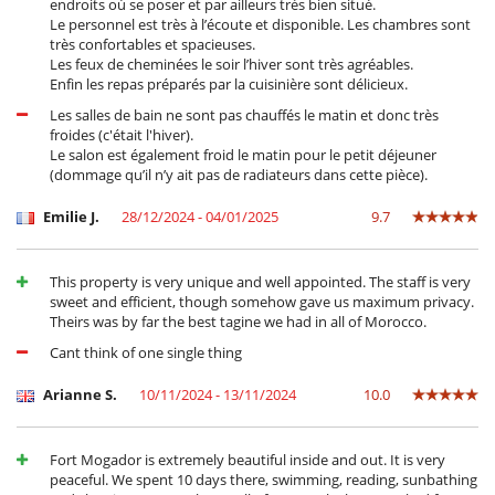
endroits où se poser et par ailleurs très bien situé.
Le personnel est très à l’écoute et disponible. Les chambres sont
très confortables et spacieuses.
Les feux de cheminées le soir l’hiver sont très agréables.
Enfin les repas préparés par la cuisinière sont délicieux.
Les salles de bain ne sont pas chauffés le matin et donc très
froides (c'était l'hiver).
Le salon est également froid le matin pour le petit déjeuner
(dommage qu’il n’y ait pas de radiateurs dans cette pièce).
Emilie J.
28/12/2024 - 04/01/2025
9.7
This property is very unique and well appointed. The staff is very
sweet and efficient, though somehow gave us maximum privacy.
Theirs was by far the best tagine we had in all of Morocco.
Cant think of one single thing
Arianne S.
10/11/2024 - 13/11/2024
10.0
Fort Mogador is extremely beautiful inside and out. It is very
peaceful. We spent 10 days there, swimming, reading, sunbathing