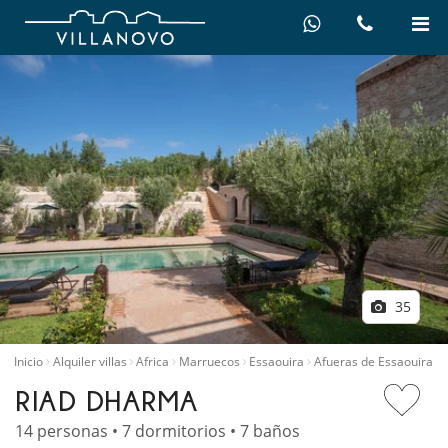
35
Inicio
Alquiler villas
Africa
Marruecos
Essaouira
Afueras de Essaouira
RIAD DHARMA
14 personas • 7 dormitorios • 7 baños