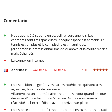
- No presentado (No show)
100 %
del total de la reserva
- Gastos de anulación de reserva : 100 EUR
- Gastos de modificación de reserva : 100 EUR
Comentario
Nous avons été super bien accueilli encore une fois. Les
chambres sont très spacieuses , chaque espace est agréable. Le
tennis est un plus et le coin piscine est magnifique.
J’ai apprécié le professionnalisme de Villanovo et la courtoisie des
mails échangés
La connexion internet
Sandrine P.
24/08/2025 - 31/08/2025
10.0
La disposition en général, les parties extérieures qui sont très
agréables, le service de cuisinière.
Villanovo est un intermédiaire rassurant, surtout quand on loue
des villas d’un certain prix à l’étranger. Nous avons aimé la
réactivité de l’intermédiaire avant d’arriver sur place.
La distance par rapport à Essaouira, au moins 20 minutes de taxi