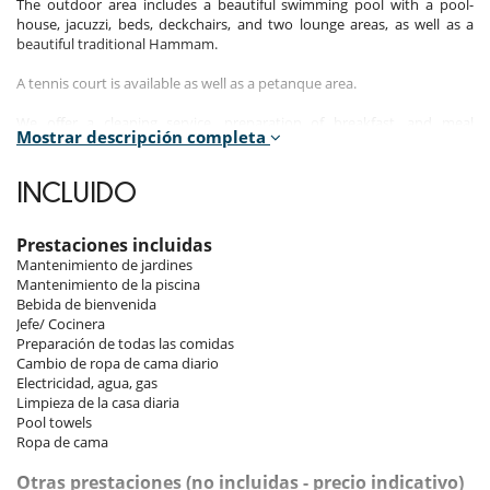
The outdoor area includes a beautiful swimming pool with a pool-
house, jacuzzi, beds, deckchairs, and two lounge areas, as well as a
beautiful traditional Hammam.
A tennis court is available as well as a petanque area.
We offer a cleaning service, preparation of breakfast, and meal
Mostrar descripción completa
supplement, with a tasty cuisine that draws from the culinary
traditions of the region. Our cook will be happy to prepare excellent
dishes that will surely delight your taste.
INCLUIDO
Meals and breakfasts can be served in the main living room next to a
cozy fireplace or in the patio where the water from the central
Prestaciones incluidas
fountain will charm you or on the terrace.
Mantenimiento de jardines
Mantenimiento de la piscina
Benefits with participation
Bebida de bienvenida
Jefe/ Cocinera
Compulsory service fee: 500.00 € per week included :
Preparación de todas las comidas
* Preparation of all meals (Cooker)
Cambio de ropa de cama diario
* Linen changed daily
Electricidad, agua, gas
* Daily cleaning
Limpieza de la casa diaria
Pool towels
Ropa de cama
Electrodoméstico
Otras prestaciones (no incluidas - precio indicativo)
Cocina totalmente equipada