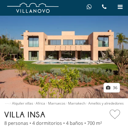
36
…
Inicio
Alquiler villas
Africa
Marruecos
Marrakech
Amelkis y alrededores
VILLA INSA
8 personas • 4 dormitorios • 4 baños • 700 m²