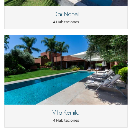
Los niños son bienvenidos
Dar Nahel
Ocios y actividades deportivas
Acceso a internet (wifi)
4 Habitaciones
Piano
Piscina con filtración de cloro
Piscina desbordante
Piscina exterior
Sala de cine
TV
TV por cable o satélite o internet
Para su comodidad y agrado
Aire acondicionado en toda la casa
Chimenea
Reverse cycle air conditioner
Salón TV
Salón y comedor en el mismo espacio
Personal
Cocinero / Señora de la limpieza
Villa Kemila
4 Habitaciones