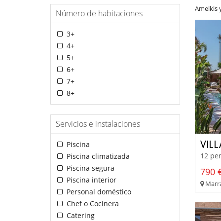
Amelkis 
Número de habitaciones
3+
4+
5+
6+
7+
8+
Servicios e instalaciones
VIL
Piscina
12 per
Piscina climatizada
Piscina segura
790 €
Piscina interior
Marra
Personal doméstico
Chef o Cocinera
Catering