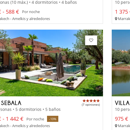
onas (10 máx.) • 4 dormitorios • 4 baños
10 pers
 - 588 €
1 375 
Por noche
kech - Amelkis y alrededores
Marrake
 SEBALA
VILL
(7 opiniones)
sonas • 5 dormitorios • 5 baños
10 pers
 - 1 442 €
975 € 
Por noche
-10%
kech - Amelkis y alrededores
Marrake