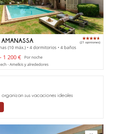
A AMANASSA
(21 opiniones)
nas (10 máx.) • 4 dormitorios • 4 baños
- 1 200 €
Por noche
ch - Amelkis y alrededores
ía, organizan sus vacaciones ideales