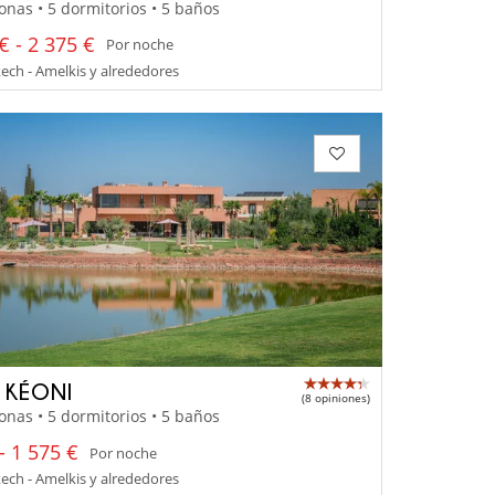
onas • 5 dormitorios • 5 baños
€ - 2 375 €
Por noche
ch - Amelkis y alrededores
A KÉONI
(8 opiniones)
onas • 5 dormitorios • 5 baños
- 1 575 €
Por noche
ch - Amelkis y alrededores