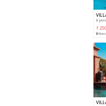
VILL
8 pers
1 250
Marra
VILL