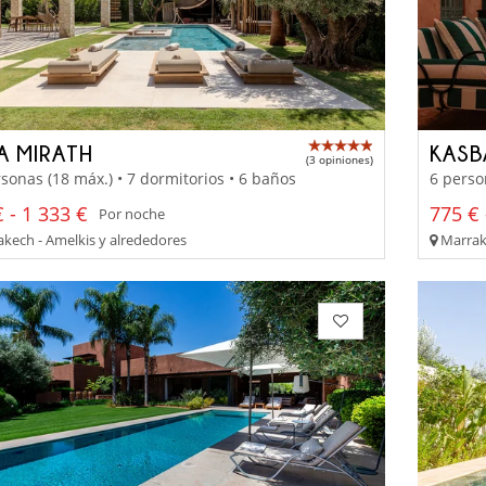
LA MIRATH
KASB
(3 opiniones)
sonas (18 máx.) • 7 dormitorios • 6 baños
6 perso
 - 1 333 €
775 € 
Por noche
kech - Amelkis y alrededores
Marrake