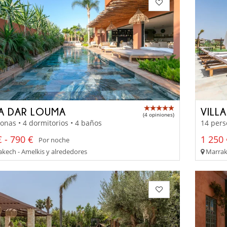
LA DAR LOUMA
VILL
(4 opiniones)
onas • 4 dormitorios • 4 baños
14 pers
 - 790 €
1 250 
Por noche
kech - Amelkis y alrededores
Marrake