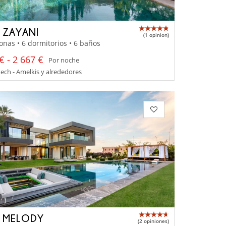
A ZAYANI
(1 opinion)
onas • 6 dormitorios • 6 baños
€ - 2 667 €
Por noche
ch - Amelkis y alrededores
A MELODY
(2 opiniones)