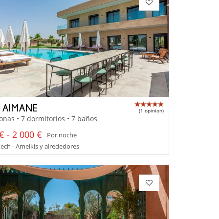
A AIMANE
(1 opinion)
onas • 7 dormitorios • 7 baños
€ - 2 000 €
Por noche
ch - Amelkis y alrededores