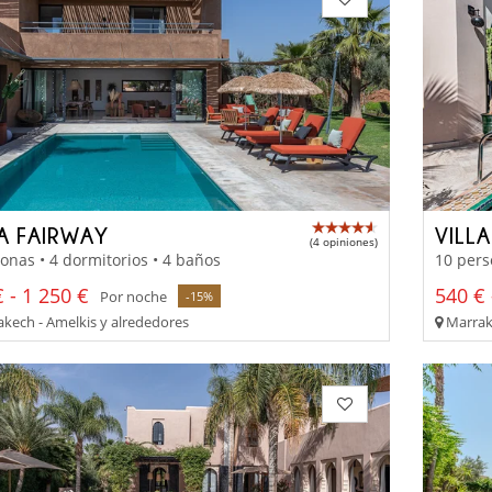
LA FAIRWAY
VILL
(4 opiniones)
onas • 4 dormitorios • 4 baños
10 pers
 - 1 250 €
540 € 
Por noche
-15%
kech - Amelkis y alrededores
Marrake