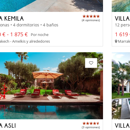
A KEMILA
VILL
(4 opiniones)
onas • 4 dormitorios • 4 baños
12 pers
 € - 1 875 €
1 619 
Por noche
kech - Amelkis y alrededores
Marrake
A ASLI
VILL
(3 opiniones)