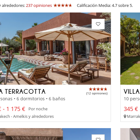
y alrededores:
237 opiniones
Calificación Media: 4.7 sobre 5.
LA TERRACOTTA
VILL
(12 opiniones)
sonas • 6 dormitorios • 6 baños
10 pers
 - 1 175 €
345 € 
Por noche
kech - Amelkis y alrededores
Marrake