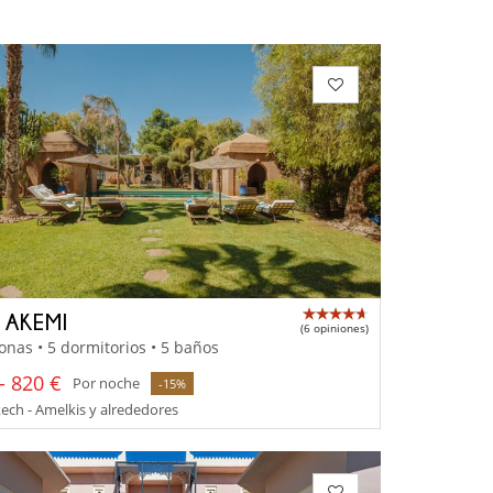
A AKEMI
(6 opiniones)
onas • 5 dormitorios • 5 baños
- 820 €
Por noche
-15%
ch - Amelkis y alrededores