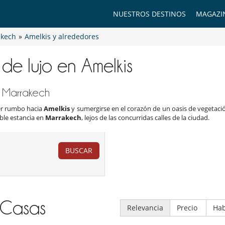
NUESTROS DESTINOS
MAGAZI
kech
»
Amelkis y alrededores
s de lujo en Amelkis
n Marrakech
ner rumbo hacia
Amelkis
y sumergirse en el corazón de un oasis de vegetaci
ble estancia en
Marrakech
, lejos de las concurridas calles de la ciudad.
BUSCAR
Casas
Relevancia
Precio
Hab