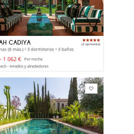
AH CADIYA
(2 opiniones)
nas (8 máx.) • 3 dormitorios • 3 baños
- 1 062 €
Por noche
ch - Amelkis y alrededores