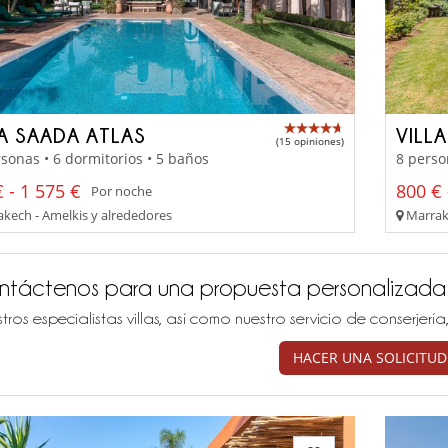
LA SAADA ATLAS
VILL
(15 opiniones)
sonas • 6 dormitorios • 5 baños
8 perso
 - 1 575 €
800 € 
Por noche
kech - Amelkis y alrededores
Marrake
ntáctenos para una propuesta personalizada
tros especialistas villas, así como nuestro servicio de conserjer
HACER UNA SOLICITUD