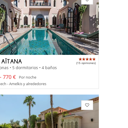
A AÏTANA
(15 opiniones)
onas • 5 dormitorios • 4 baños
- 770 €
Por noche
ch - Amelkis y alrededores