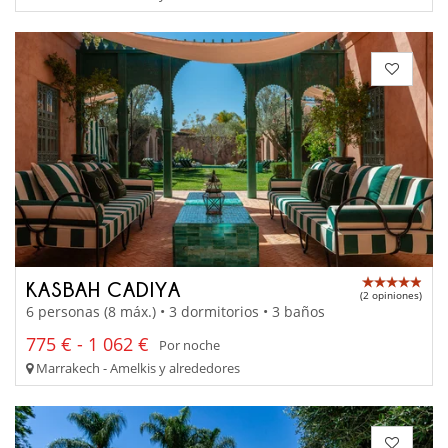
KASBAH CADIYA
(2 opiniones)
6 personas (8 máx.) • 3 dormitorios • 3 baños
775 € - 1 062 €
Por noche
Marrakech - Amelkis y alrededores