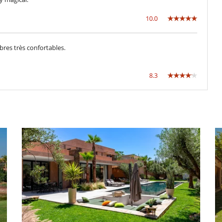
10.0
res très confortables.
8.3