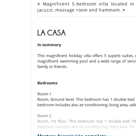
Magnificent 5-bedroom villa located in
jacuzzi, massage room and hammam.
LA CASA
In summary
This magnificent holiday villa offers 5 superb suites
magnificent swimming pool and a wide range of service
family or friends.
Bedrooms
Room 1
Room, Ground level. This bedroom has 1 double bed 
bedroom includes also air conditioning, living area, safe
Room 2
Room, 1st floor. This bedroom has 1 double bed 18
bedroom includes also air conditioning, living area, TV,