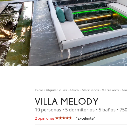
Inicio
Alquiler villas
Africa
Marruecos
Marrakech
Ame
VILLA MELODY
10 personas • 5 dormitorios • 5 baños • 75
2 opiniones
"Excelente"