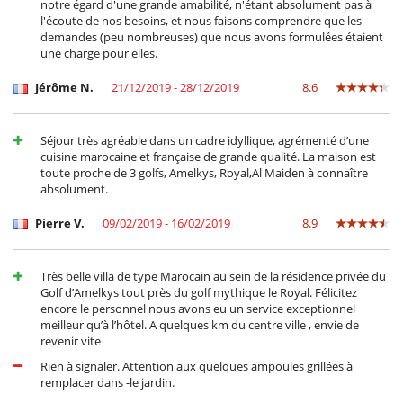
notre égard d'une grande amabilité, n'étant absolument pas à
l'écoute de nos besoins, et nous faisons comprendre que les
demandes (peu nombreuses) que nous avons formulées étaient
une charge pour elles.
Jérôme N.
21/12/2019 - 28/12/2019
8.6
Séjour très agréable dans un cadre idyllique, agrémenté d’une
cuisine marocaine et française de grande qualité. La maison est
toute proche de 3 golfs, Amelkys, Royal,Al Maiden à connaître
absolument.
Pierre V.
09/02/2019 - 16/02/2019
8.9
Très belle villa de type Marocain au sein de la résidence privée du
Golf d’Amelkys tout près du golf mythique le Royal. Félicitez
encore le personnel nous avons eu un service exceptionnel
meilleur qu’à l’hôtel. A quelques km du centre ville , envie de
revenir vite
Rien à signaler. Attention aux quelques ampoules grillées à
remplacer dans -le jardin.