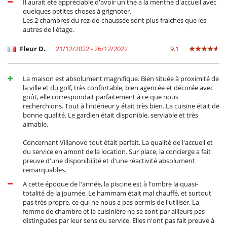
Il aurait été appréciable d'avoir un thé à la menthe d'accueil avec
quelques petites choses à grignoter.
Les 2 chambres du rez-de-chaussée sont plus fraiches que les
autres de l'étage.
Fleur D.
21/12/2022 - 26/12/2022
9.1
La maison est absolument magnifique. Bien située à proximité de
la ville et du golf, très confortable, bien agencée et décorée avec
goût, elle correspondait parfaitement à ce que nous
recherchions. Tout à l'intérieur y était très bien. La cuisine était de
bonne qualité. Le gardien était disponible, serviable et très
aimable.
Concernant Villanovo tout était parfait. La qualité de l'accueil et
du service en amont de la location. Sur place, la concierge a fait
preuve d'une disponibilité et d'une réactivité absolument
remarquables.
A cette époque de l'année, la piscine est à l'ombre la quasi-
totalité de la journée. Le hammam était mal chauffé, et surtout
pas très propre, ce qui ne nous a pas permis de l'utiliser. La
femme de chambre et la cuisinière ne se sont par ailleurs pas
distinguées par leur sens du service. Elles n'ont pas fait preuve à