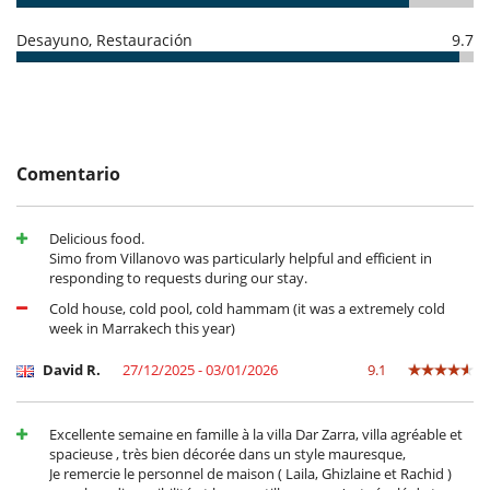
Salón
Secador
Desayuno, Restauración
9.7
Terraza
Personal
Casa con todo personal doméstico
Cocinero
Señora de la limpieza
Comentario
Servicios de resort y entretenimiento
Golf (27 hoyos)
Delicious food.
Simo from Villanovo was particularly helpful and efficient in
responding to requests during our stay.
Cold house, cold pool, cold hammam (it was a extremely cold
week in Marrakech this year)
David R.
27/12/2025 - 03/01/2026
9.1
Excellente semaine en famille à la villa Dar Zarra, villa agréable et
spacieuse , très bien décorée dans un style mauresque,
Je remercie le personnel de maison ( Laila, Ghizlaine et Rachid )