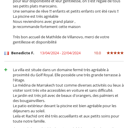
pour leur disponibilité et leur gentillesse, on s'est régalé de tous
ses petits plats marocains.
Une semaine de rêve !!! enfants et petits enfants ont été ravis !!
La piscine est très agréable
Nous reviendrons avec grand plaisir ,
Je recommande fortement cette maison
Très bon accueil de Mathilde de Villanovo, merci de votre
gentillesse et disponibilité
Benedicte F.
13/04/2024 - 22/04/2024
10.0
La villa est située dans un domaine fermé très agréable à
proximité du Golf Royal. Elle possède une très grande terrasse à
l'étage.
La médina de Marrakech tout comme diverses activités ou lieux à
visiter sont très vite accessibles en voiture et sans difficulté.
Le jardin est très joli avec de beaux d'orangers, des palmiers et
des bougainvilliers.
Le patio extérieur devant la piscine est bien agréable pour les
déjeuners au soleil.
Leila et Rachid ont été très accueillants et aux petits soins pour
toute notre famille.