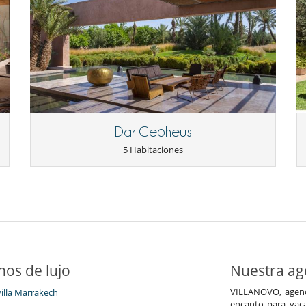
Dar Cepheus
5 Habitaciones
nos de lujo
Nuestra age
VILLANOVO, agenci
villa Marrakech
encanto para vaca