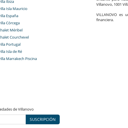
illa Ibiza
Villanovo, 1001 Vil
illa Isla Mauricio
VILLANOVO es un 
villa España
financiera.
villa Córcega
chalet Méribel
chalet Courchevel
villa Portugal
illa Isla de Ré
villa Marrakech Piscina
vedades de Villanovo
SUSCRIPCIÓN