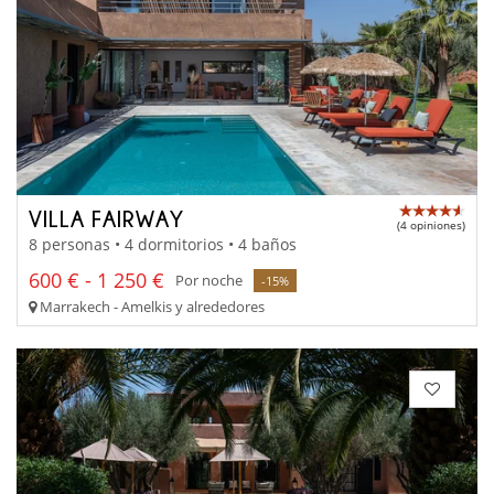
VILLA FAIRWAY
(4 opiniones)
8 personas • 4 dormitorios • 4 baños
600 € - 1 250 €
Por noche
-15%
Marrakech - Amelkis y alrededores