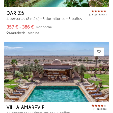
DAR Z5
(28 opiniones)
4 personas (8 máx.) • 3 dormitorios • 3 baños
357 € - 386 €
Por noche
Marrakech - Medina
VILLA AMAREVIE
(1 opinion)
18 personas • 9 dormitorios • 8 baños