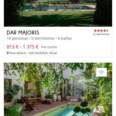
DAR MAJORIS
(2 opiniones)
10 personas • 5 dormitorios • 6 baños
813 € - 1 375 €
Por noche
Marrakech - Sidi Abdallah Ghiat