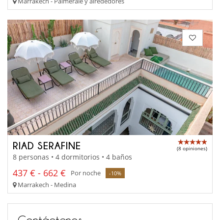
Marrakech - Palmeraie y alrededores
RIAD SERAFINE
(8 opiniones)
8 personas • 4 dormitorios • 4 baños
437 € - 662 €
Por noche
-10%
Marrakech - Medina
Contáctenos