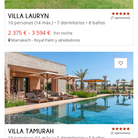
VILLA LAURYN
(7 opiniones)
10 personas (14 máx.) • 7 dormitorios • 8 baños
2 375 € - 3 594 €
Por noche
Marrakech - Royal Palm y alrededores
VILLA TAMURAH
(2 opiniones)
10 personas (11 máx.) • 5 dormitorios • 5 baños