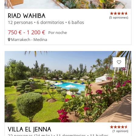
RIAD WAHIBA
(5 opiniones)
12 personas • 6 dormitorios • 6 baños
750 € - 1 200 €
Por noche
Marrakech - Medina
VILLA EL JENNA
(1 opinion)
22 personas (24 máx.) • 11 dormitorios • 11 baños