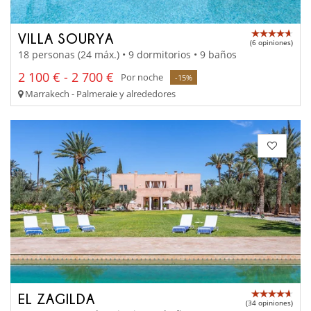
VILLA SOURYA
(6 opiniones)
18 personas (24 máx.) • 9 dormitorios • 9 baños
2 100 € - 2 700 €
Por noche
-15%
Marrakech - Palmeraie y alrededores
EL ZAGILDA
(34 opiniones)