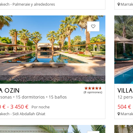
kech - Palmeraie y alrededores
Marrake
LA OZIN
VILL
(8 opiniones)
sonas • 15 dormitorios • 15 baños
12 pers
 € - 3 450 €
504 € 
Por noche
kech - Sidi Abdallah Ghiat
Marrake