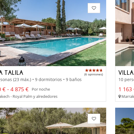
A TALILA
VILL
(6 opiniones)
sonas (23 máx.) • 9 dormitorios • 9 baños
10 pers
 € - 4 875 €
1 163 
Por noche
kech - Royal Palm y alrededores
Marrake