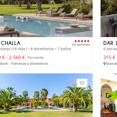
 CHALLA
DAR 
(24 opiniones)
sonas (18 máx.) • 8 dormitorios • 7 baños
6 perso
 € - 2 560 €
315 € 
Por noche
kech - Palmeraie y alrededores
Marrak