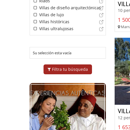
Riads
VIL
Villas de diseño arquitectónicas
10 per
Villas de lujo
1 500
Villas históricas
Marra
Villas ultralujosas
Su selección esta vacía
Filtra tu búsqueda
EXPERIENCIAS AUTÉNTICAS
VIL
12 per
1 653