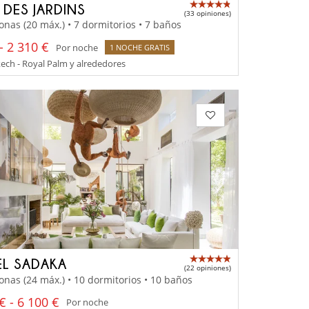
A DES JARDINS
(33 opiniones)
onas (20 máx.) • 7 dormitorios • 7 baños
- 2 310 €
Por noche
1 NOCHE GRATIS
ch - Royal Palm y alrededores
EL SADAKA
(22 opiniones)
onas (24 máx.) • 10 dormitorios • 10 baños
€ - 6 100 €
Por noche