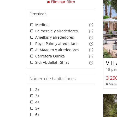
Eliminar filtro
Marrakech
Medina
Palmeraie y alrededores
Amelkis y alrededores
Royal Palm y alrededores
Al Maaden y alrededores
Carretera Ourika
Sidi Abdallah Ghiat
VILL
18 per
3 250
Número de habitaciones
Marra
2+
3+
4+
5+
6+