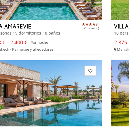
LA AMAREVIE
VILL
(1 opinion)
sonas • 9 dormitorios • 8 baños
10 pers
 € - 2 400 €
2 375 
Por noche
kech - Palmeraie y alrededores
Marrake