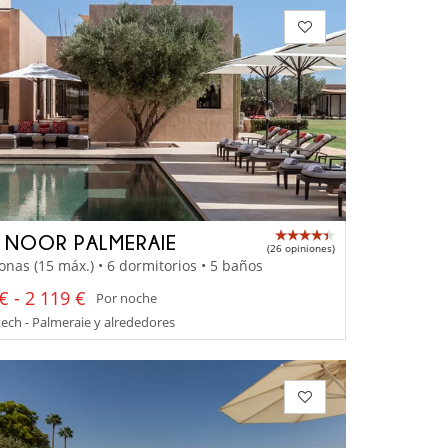
A NOOR PALMERAIE
(26 opiniones)
onas (15 máx.) • 6 dormitorios • 5 baños
€ - 2 119 €
Por noche
ch - Palmeraie y alrededores