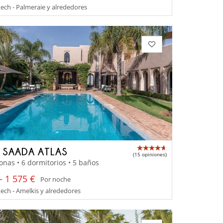
ch - Palmeraie y alrededores
A SAADA ATLAS
(15 opiniones)
onas • 6 dormitorios • 5 baños
- 1 575 €
Por noche
ch - Amelkis y alrededores