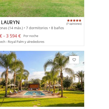
A LAURYN
(7 opiniones)
onas (14 máx.) • 7 dormitorios • 8 baños
€ - 3 594 €
Por noche
ch - Royal Palm y alrededores