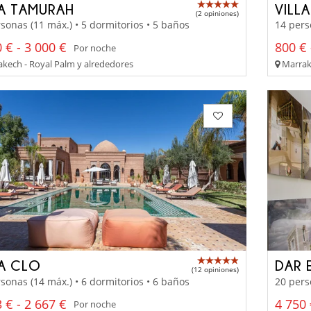
LA TAMURAH
VILL
(2 opiniones)
sonas (11 máx.) • 5 dormitorios • 5 baños
14 pers
 € - 3 000 €
800 € 
Por noche
kech - Royal Palm y alrededores
Marrake
LA CLO
DAR 
(12 opiniones)
sonas (14 máx.) • 6 dormitorios • 6 baños
20 pers
 € - 2 667 €
4 750 
Por noche