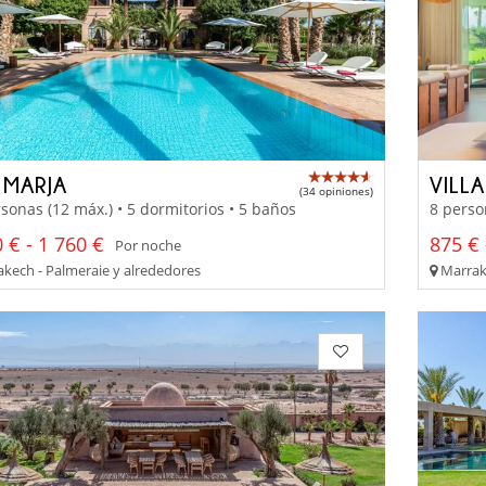
 MARJA
VILLA
(34 opiniones)
sonas (12 máx.) • 5 dormitorios • 5 baños
8 perso
 € - 1 760 €
875 € 
Por noche
kech - Palmeraie y alrededores
Marrake