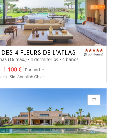
 DES 4 FLEURS DE L’ATLAS
(3 opiniones)
nas (16 máx.) • 4 dormitorios • 4 baños
- 1 100 €
Por noche
ch - Sidi Abdallah Ghiat