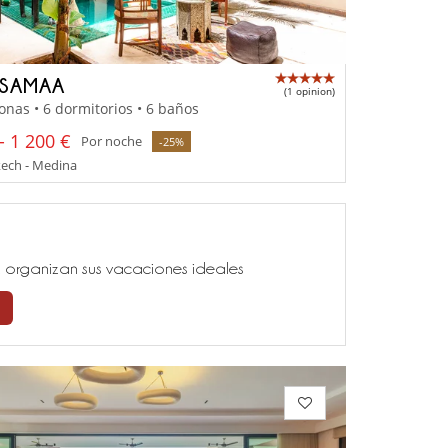
 SAMAA
(1 opinion)
onas • 6 dormitorios • 6 baños
- 1 200 €
Por noche
-25%
ech - Medina
ía, organizan sus vacaciones ideales