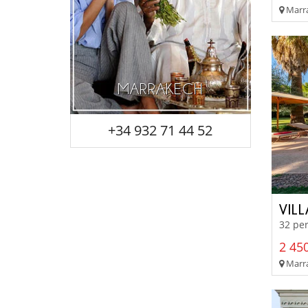
Marra
MARRAKECH
+34 932 71 44 52
VIL
32 per
2 450
Marra