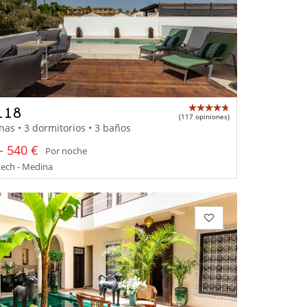
118
(117 opiniones)
nas • 3 dormitorios • 3 baños
- 540 €
Por noche
ech - Medina