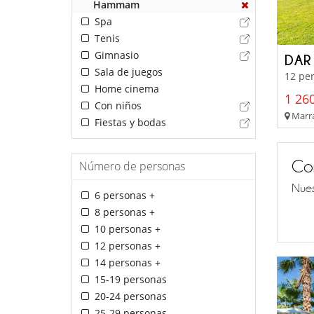
Hammam
Spa
Tenis
Gimnasio
DAR
Sala de juegos
12 per
Home cinema
1 260
Con niños
Marra
Fiestas y bodas
Co
Número de personas
Nues
6 personas +
8 personas +
10 personas +
12 personas +
14 personas +
15-19 personas
20-24 personas
25-29 personas