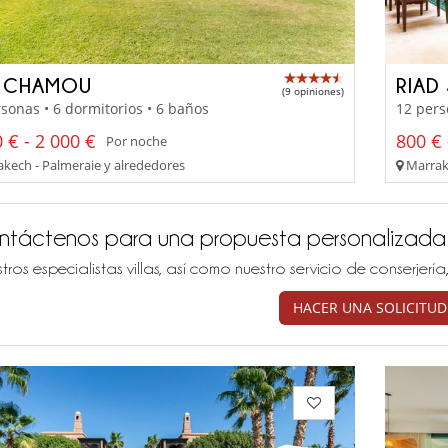
 CHAMOU
RIAD
(9 opiniones)
sonas • 6 dormitorios • 6 baños
12 pers
 € - 2 000 €
800 € 
Por noche
kech - Palmeraie y alrededores
Marrak
ntáctenos para una propuesta personalizada
tros especialistas villas, así como nuestro servicio de conserjer
HACER UNA SOLICITUD