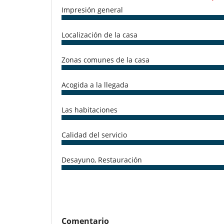
Cuna
Impresión general
Menú infantil a petición
Silla alta
Localización de la casa
Ocios y actividades deportivas
Acceso a internet (wifi)
Music speaker
Zonas comunes de la casa
Piscina pequeña en la terraza
TV
Acogida a la llegada
Para su comodidad y agrado
Aire acondicionado
Las habitaciones
Chimenea
Reverse cycle air conditioner
Calidad del servicio
Personal
Cocinero
Riad con personal doméstico
Desayuno, Restauración
Comentario