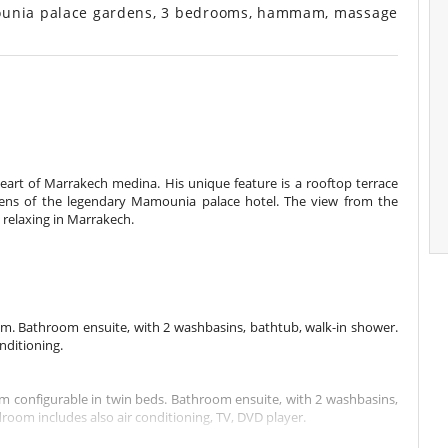
mounia palace gardens, 3 bedrooms, hammam, massage
art of Marrakech medina. His unique feature is a rooftop terrace
ens of the legendary Mamounia palace hotel. The view from the
 relaxing in Marrakech.
m. Bathroom ensuite, with 2 washbasins, bathtub, walk-in shower.
nditioning.
m configurable in twin beds. Bathroom ensuite, with 2 washbasins,
oom includes also air conditioning, TV, DVD player.