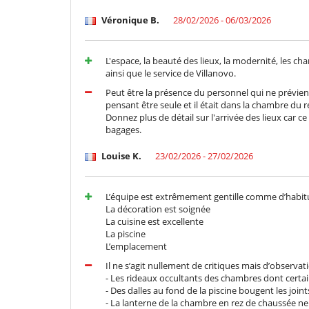
Véronique B.
28/02/2026 - 06/03/2026
L'espace, la beauté des lieux, la modernité, les ch
ainsi que le service de Villanovo.
Peut être la présence du personnel qui ne prévient
pensant être seule et il était dans la chambre du r
Donnez plus de détail sur l'arrivée des lieux car 
bagages.
Louise K.
23/02/2026 - 27/02/2026
L’équipe est extrêmement gentille comme d’habi
La décoration est soignée
La cuisine est excellente
La piscine
L’emplacement
Il ne s’agit nullement de critiques mais d’observati
- Les rideaux occultants des chambres dont certai
- Des dalles au fond de la piscine bougent les joint
- La lanterne de la chambre en rez de chaussée n