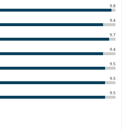
Los niños son bienvenidos
9.8
Niñeras a petición
9.4
Hammam
Piscina climatizada
9.7
Sala de masajes
9.4
Azotea
9.5
Comedor
Salón
9.5
Personal doméstico
Señora de la limpieza
9.5