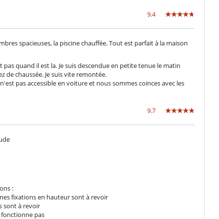
9.4
ambres spacieuses, la piscine chauffée. Tout est parfait à la maison
 pas quand il est la. Je suis descendue en petite tenue le matin
ez de chaussée. Je suis vite remontée.
ce n'est pas accessible en voiture et nous sommes coinces avec les
9.7
tude
ons :
nes fixations en hauteur sont à revoir
s sont à revoir
e fonctionne pas