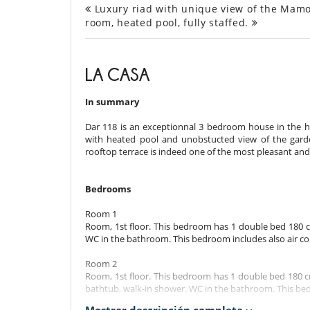
Luxury riad with unique view of the Ma
room, heated pool, fully staffed.
LA CASA
In summary
Dar 118 is an exceptionnal 3 bedroom house in the he
with heated pool and unobstucted view of the gard
rooftop terrace is indeed one of the most pleasant and
Bedrooms
Room 1
Room, 1st floor. This bedroom has 1 double bed 180 c
WC in the bathroom. This bedroom includes also air co
Room 2
Room, 1st floor. This bedroom has 1 double bed 180 c
bathtub, walk-in shower. WC in the bathroom. This bedr