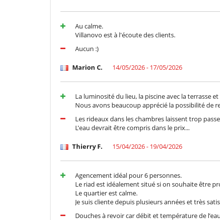
Au calme.
Villanovo est à l'écoute des clients.
Aucun :)
Marion C.
14/05/2026 - 17/05/2026
La luminosité du lieu, la piscine avec la terrasse e
Nous avons beaucoup apprécié la possibilité de r
Les rideaux dans les chambres laissent trop passe
L'eau devrait être compris dans le prix...
Thierry F.
15/04/2026 - 19/04/2026
Agencement idéal pour 6 personnes.
Le riad est idéalement situé si on souhaite être p
Le quartier est calme.
Je suis cliente depuis plusieurs années et très satis
Douches à revoir car débit et température de l’eau