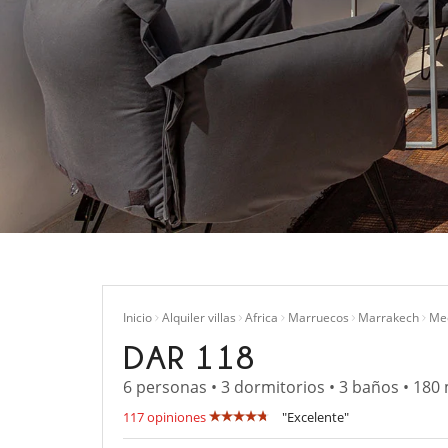
Inicio
Alquiler villas
Africa
Marruecos
Marrakech
Me
DAR 118
6 personas • 3 dormitorios • 3 baños • 180
117 opiniones
"Excelente"