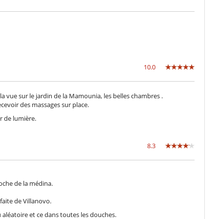
10.0
t la vue sur le jardin de la Mamounia, les belles chambres .
ecevoir des massages sur place.
r de lumière.
8.3
roche de la médina.
faite de Villanovo.
 aléatoire et ce dans toutes les douches.