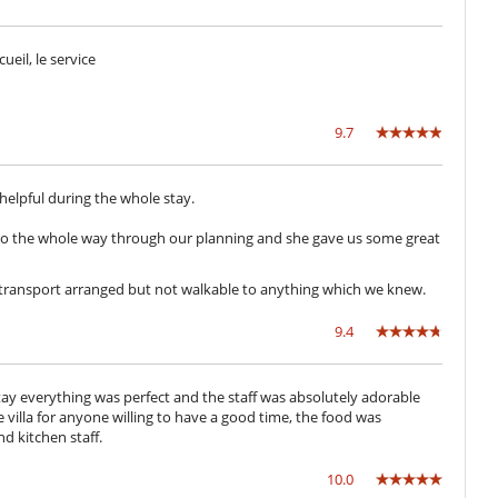
ueil, le service
9.7
helpful during the whole stay.
vo the whole way through our planning and she gave us some great
d transport arranged but not walkable to anything which we knew.
9.4
ay everything was perfect and the staff was absolutely adorable
 villa for anyone willing to have a good time, the food was
d kitchen staff.
10.0