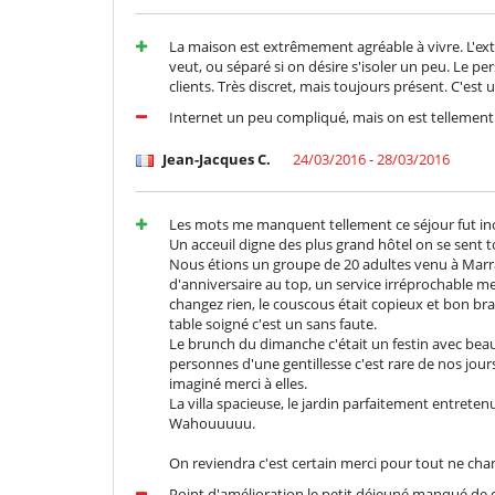
La maison est extrêmement agréable à vivre. L'ext
veut, ou séparé si on désire s'isoler un peu. Le p
clients. Très discret, mais toujours présent. C'est
Internet un peu compliqué, mais on est tellement
Jean-Jacques C.
24/03/2016 - 28/03/2016
Les mots me manquent tellement ce séjour fut in
Un acceuil digne des plus grand hôtel on se sent 
Nous étions un groupe de 20 adultes venu à Marra
d'anniversaire au top, un service irréprochable mer
changez rien, le couscous était copieux et bon bravo
table soigné c'est un sans faute.
Le brunch du dimanche c'était un festin avec bea
personnes d'une gentillesse c'est rare de nos jours
imaginé merci à elles.
La villa spacieuse, le jardin parfaitement entreten
Wahouuuuu.
On reviendra c'est certain merci pour tout ne cha
Point d'amélioration le petit déjeuné manqué de cho