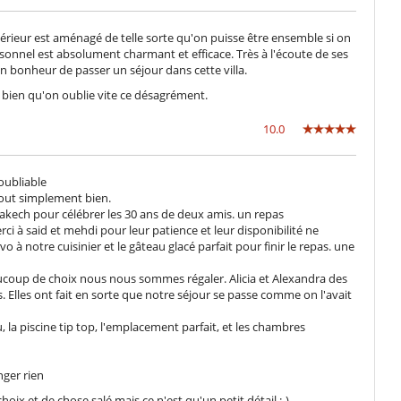
érieur est aménagé de telle sorte qu'on puisse être ensemble si on
ersonnel est absolument charmant et efficace. Très à l'écoute de ses
 un bonheur de passer un séjour dans cette villa.
 bien qu'on oublie vite ce désagrément.
10.0
oubliable
tout simplement bien.
kech pour célébrer les 30 ans de deux amis. un repas
ci à said et mehdi pour leur patience et leur disponibilité ne
 à notre cuisinier et le gâteau glacé parfait pour finir le repas. une
ucoup de choix nous nous sommes régaler. Alicia et Alexandra des
. Elles ont fait en sorte que notre séjour se passe comme on l'avait
u, la piscine tip top, l'emplacement parfait, et les chambres
nger rien
ix et de chose salé mais ce n'est qu'un petit détail :-)