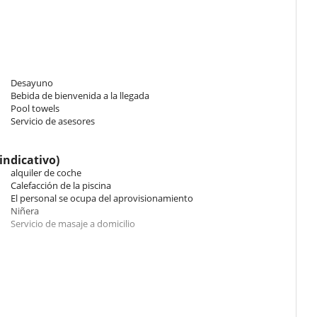
ueden organizar camas supletorias para niños en los salones de las
a y sus espacios de relajación. Los almuerzos y las cenas se pueden
a
.
, incluyendo un cocinero, camarero, ama de llaves y jardinero.
Desayuno
Bebida de bienvenida a la llegada
icional.
Pool towels
Servicio de asesores
indicativo)
Pool house
Tumbonas en la piscina
alquiler de coche
Calefacción de la piscina
El personal se ocupa del aprovisionamiento
Caja fuerte
Niñera
Servicio de masaje a domicilio
Cuna
Menú infantil a petición
Tasa de estancia : 3.00 EUR por Persona/noche
Cartas y juegos de mesa
l personal de la casa.