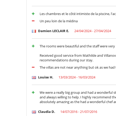
Les chambres et le côté intimiste de la piscine, l'acc
Un peu loin de la médina
Damien LECLAIR E.
24/04/2024 - 27/04/2024
The rooms were beautiful and the staff were very 
Received good service from Mathilde and Villano
recommendations during our stay.
The villas are not near anything but ok as we ha
Louise H.
13/03/2024 - 16/03/2024
We were a really big group and had a wonderful st
and always willing to help. I highly recommend the
absolutely amazing as the had a wonderful chef an
Claudia D.
14/07/2016 - 21/07/2016