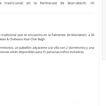
a tradicional en la Palmeraie de Marrakech, 10
 tradicional que se encuentra en la Palmeraie de Marrakech, a 20
Relais & Chateaux Ksar Char Bagh.
dormitorios, un pabellón adyacente a la villa con 2 dormitorios y una
ciones están disponibles para 31 personas (niños incluidos).
ependientes de 100 m2 cada una con una habitación doble, su baño