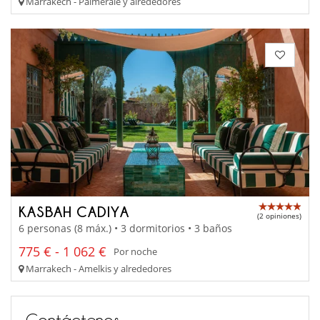
Marrakech - Palmeraie y alrededores
KASBAH CADIYA
(2 opiniones)
6 personas (8 máx.) • 3 dormitorios • 3 baños
775 € - 1 062 €
Por noche
Marrakech - Amelkis y alrededores
Contáctenos