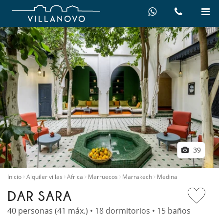
39
Inicio
Alquiler villas
Africa
Marruecos
Marrakech
Medina
DAR SARA
40 personas (41 máx.) • 18 dormitorios • 15 baños