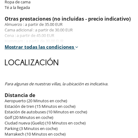
Ropa de cama
Té a la llegada
Para su comodidad y agrado
Aire acondicionado sólo en las habitaciones
Otras prestaciones (no incluidas - precio indicativo)
Azotea
Almuerzo : a partir de 35.00 EUR
Chimenea
Cama adicional : a partir de 30.00 EUR
Comedor
Cena : a partir de 45.00 EUR
Parking en una calle cercana
Hammam : a partir de 30.00 EUR
Patio cubierto durante el invierno
Servicio de masaje a domicilio : a partir de 45.00 EUR
Mostrar todas las condiciones
Restaurante
Tasa de estancia : a partir de 2.30 EUR por Persona/noche
Sala de lectura
Traslado aeropuerto : a partir de 16.00 EUR
Salón
LOCALIZACIÓN
Condiciones del alquiler
Personal
- Animales domésticos prohibidos
Personal doméstico
- El cocinero prepara comidas. El precio de las comidas y bebidas será
Riad con personal doméstico
Para algunas de nuestras villas, la ubicación es indicativa.
añadido a sus consumiciones in situ.
- En esta casa, las comidas las prepara exclusivamente el personal de la
Distancia de
casa.
Aeropuerto (20 Minutos en coche)
- La villa debe ser devuelta en el mismo estado que nel check-in. En el
Estación de tren (15 Minutos en coche)
caso contrario, un suplemento puede ser facturado al cliente.
Estación de autobuses (10 Minutos en coche)
- Los niños son bienvenidos
Golf (20 Minutos en coche)
- No es posible organizar eventos en este villa sin el acuerdo de
Ciudad nueva (Gueliz) (10 Minutos en coche)
Villanovo de antemano
Parking (3 Minutos en coche)
- Piscina no protegida
Marrakech (10 Minutos en coche)
- Piscina no vigilada