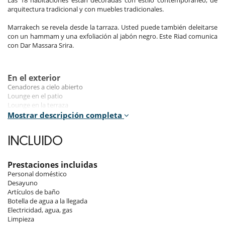
Las 18 habitaciones están decoradas con estilo contemporáneo, de
arquitectura tradicional y con muebles tradicionales.
Marrakech se revela desde la tarraza. Usted puede también deleitarse
con un hammam y una exfoliación al jabón negro. Este Riad comunica
con Dar Massara Srira.
En el exterior
Cenadores a cielo abierto
Lounge en el patio
Lounge en la terraza
Mostrar descripción completa
Niños
Cama suplementaria para niños disponibles
INCLUIDO
Cuna
Los niños son bienvenidos
Niñeras a petición
Prestaciones incluidas
Silla alta
Personal doméstico
Desayuno
Ocios y actividades deportivas
Artículos de baño
Acceso a internet (wifi)
Botella de agua a la llegada
Hammam
Electricidad, agua, gas
Piscina pequeña
Limpieza
Piscina pequeña en el patio