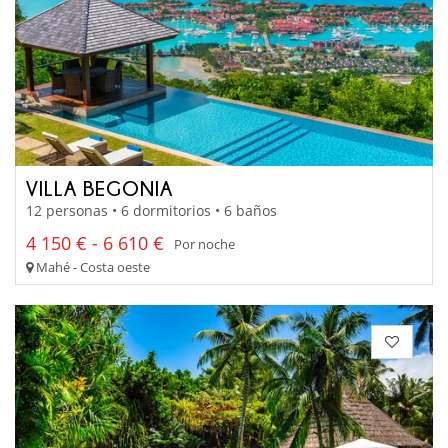
VILLA BEGONIA
12 personas • 6 dormitorios • 6 baños
4 150 € - 6 610 €
Por noche
Mahé - Costa oeste