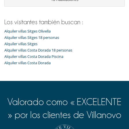
Gimnasio
Piscina exterior privada
Zona de juegos
Para su comodidad y agrado
Los visitantes también buscan :
Aire acondicionado
Alquiler villas Sitges Olivella
Jacuzzi interior
Salón
Alquiler villas Sitges 18 personas
Alquiler villas Sitges
Alquiler villas Costa Dorada 18 personas
Alquiler villas Costa Dorada Piscina
Alquiler villas Costa Dorada
Valorado como « EXCELENTE
» por los clientes de Villanovo