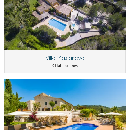
estar.
- El depósito de la reserva no se reembolsará en caso de anulación.
- Anulación a menos de
45 Días
antes de la llegada :
100 %
del total de
La casa de huéspedes ahora está en construcción y estará lista en
la reserva.
2016 con 2 dormitorios y baño.
- No presentado (No show)
100 %
del total de la reserva
- Dormitorio 1 - 1 cama doble extragrande, baño principal 1 - inodoro,
ESFCTU0000081070006480640000000000000HUTB-014333-728
cabina de ducha
- Dormitorio 2 - 1 cama doble extragrande, baño principal 2 - inodoro,
baño (sin ducha), cabina de ducha, jacuzzi
- Dormitorio 3 - 1 cama doble grande - inodoro, cabina de ducha, bidet,
baño familiar en el primer piso
Villa Masianova
- Dormitorio 4 - 1 cama doble grande
9 Habitaciones
- Dormitorio 5 - 1 cama doble grande
- Dormitorio 6 - 1 cama doble, apartamento dormitorio 1
- Dormitorio 7 - 1 cama doble, apartamento dormitorio 2
- Aseo, cabina de ducha, baño en apartamento.
- Dormitorio 8 - 1 cama doble grande
- Dormitorio 9 - 1 cama doble grande
- Aseo, baño familiar en planta baja
- 1 WC separado
- WC, cabina de ducha
Coche: recomendado