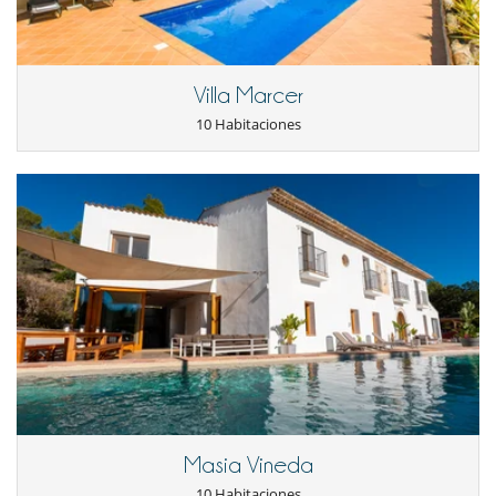
Con la villa como su base para relajarse y disfrutar de la serenidad y la
tranquilidad de su entorno, hay tantas cosas para visitar y hacer que
se encuentran a poca distancia ...
Villa Marcer
Notas:
Tenga en cuenta que la villa tiene una política de no fumar dentro de
10 Habitaciones
la propiedad, pero se permite fumar en áreas exteriores.
Electrodoméstico
Cocina totalmente equipada
En el exterior
Barbacoa de carbón
Barbacoa de gas
Jardín
Terraza(s)
Niños
Los niños son bienvenidos
Ocios y actividades deportivas
Masia Vineda
Acceso a internet (wifi)
10 Habitaciones