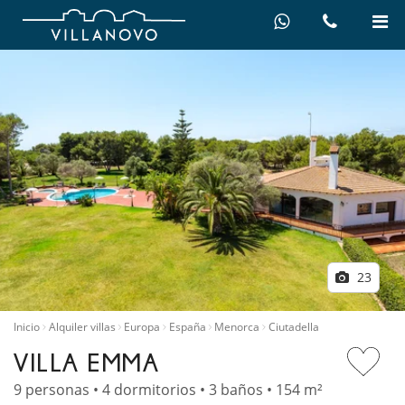
23
Inicio
Alquiler villas
Europa
España
Menorca
Ciutadella
VILLA EMMA
9 personas • 4 dormitorios • 3 baños • 154 m²