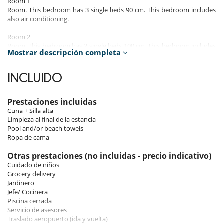
Room 1
Room. This bedroom has 3 single beds 90 cm. This bedroom includes
also air conditioning.
Room 2
Room. This bedroom has 2 single beds 100 cm. This bedroom includes
Mostrar descripción completa
also air conditioning.
Room 3
INCLUIDO
Room. This bedroom has 1 double bed 150 cm. This bedroom includes
also air conditioning.
Prestaciones incluidas
Room 4
Cuna + Silla alta
Room. This bedroom has 1 double bed 180 cm. This bedroom includes
Limpieza al final de la estancia
also air conditioning.
Pool and/or beach towels
Ropa de cama
Indoors
Otras prestaciones (no incluidas - precio indicativo)
It consists of a living room, a fully equipped kitchen with a dishwasher,
Cuidado de niños
4 bedrooms (one with 3 single beds, one with 2 single beds, one with a
Grocery delivery
double bed and one with a king size bed) as well as 3 bathrooms and
Jardinero
can therefore accommodate up to 9 people. Additional amenities
Jefe/ Cocinera
include Wi-Fi, air conditioning, fireplace, TV, baby cot, toddler bed and
Piscina cerrada
high chair.
Servicio de asesores
Traslado aeropuerto (ida y vuelta)