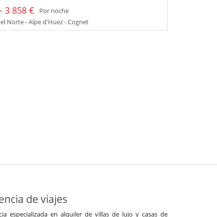
- 3 858 €
Por noche
el Norte - Alpe d'Huez - Cognet
ncia de viajes
a especializada en alquiler de villas de lujo y casas de