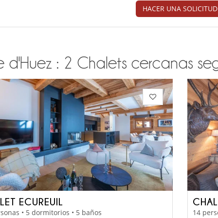
HACER UNA SOLICITUD
 d'Huez : 2 Chalets cercanas segú
LET ECUREUIL
CHAL
sonas • 5 dormitorios • 5 baños
14 pers