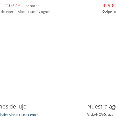
 - 2 072 €
929 € 
Por noche
 del Norte - Alpe d'Huez - Cognet
Alpes d
nos de lujo
Nuestra age
VILLANOVO, agenci
chalet Alpe d'Huez Centre