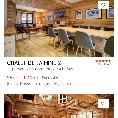
CHALET DE LA MINE 2
(1 opinion)
10 personas • 4 dormitorios • 4 baños
567 € - 1 416 €
Por noche
Alpes del Norte - La Plagne - Plagne 1800