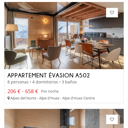
APPARTEMENT ÉVASION A502
8 personas • 4 dormitorios • 3 baños
206 € - 658 €
Por noche
Alpes del Norte - Alpe d'Huez - Alpe d'Huez Centre