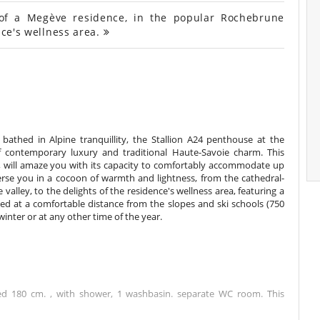
 of a Megève residence, in the popular Rochebrune
nce's wellness area.
bathed in Alpine tranquillity, the Stallion A24 penthouse at the
of contemporary luxury and traditional Haute-Savoie charm. This
, will amaze you with its capacity to comfortably accommodate up
rse you in a cocoon of warmth and lightness, from the cathedral-
 valley, to the delights of the residence's wellness area, featuring a
 at a comfortable distance from the slopes and ski schools (750
winter or at any other time of the year.
d 180 cm. , with shower, 1 washbasin. separate WC room. This