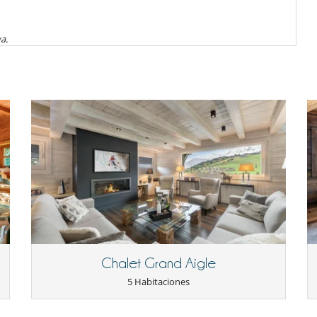
 mountain panorama in the open air.
do momento al utilizar la bañera de hidromasaje, piscina, sauna o
ea.
a.
acuerdo de Villanovo de antemano
de alquiler de esquís/pases de esquí.
 servicio de conserjería Snow Pass, la organización de clases de
ime wellness area.
s a la estación de tren o al aeropuerto, reservas en restaurantes,
m and a sauna.
y decoraciones navideñas.
 de los servicios de conserjería del Snow Pass y del Pass Plus, la
ía de la propiedad), mayordomo (a partir de cierta cantidad),
o 11pm).
icóptero (heliski) u otros proveedores de servicios.
l holidays) to 30 April, in July and August and every weekend.
 Francés
 :
6 000.00 EUR
orización - Enlace EXTERNO
henticity. Considered the "Little Switzerland of the Alps", this
ving and elegant atmosphere. Surrounded by an enchanting alpine
reserva :
30 %
 of sporting and cultural events, which make the village lively and
la reserva.
Chalet Grand Aigle
n moneda local.
5 Habitaciones
es, comidas y otros servicios solicitados in situ.
0 metres from the centre of Megève, within easy reach of its shops,
r en función de las tasas de cambio apliclables.
ki lifts are 1200 metres away and the Capucine piste is just 750