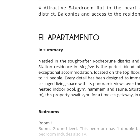
Attractive 5-bedroom flat in the heart
district. Balconies and access to the reside
EL APARTAMENTO
In summary
Nestled in the sought-after Rochebrune district and 
Stallion residence in Megève is the perfect blend 
exceptional accommodation, located on the top floor
to 11 people. Every detail has been designed to imme
ceilinged living space with its panoramic views over the
heated indoor pool, gym, hammam and sauna. Situated
m), this property awaits you for a timeless getaway, in 
Bedrooms
Room 1
Room, Ground level. This bedroom has 1 double be
bedroom includes also TV.