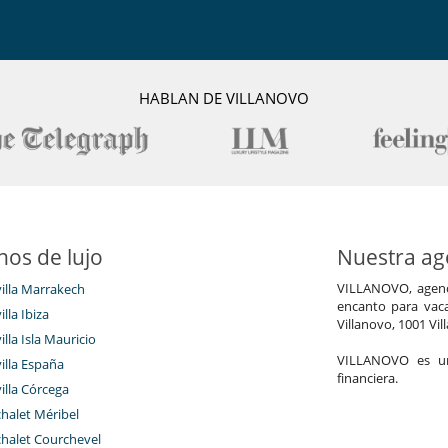
HABLAN DE VILLANOVO
nos de lujo
Nuestra age
VILLANOVO, agenci
villa Marrakech
encanto para vaca
illa Ibiza
Villanovo, 1001 Vil
illa Isla Mauricio
VILLANOVO es un 
villa España
financiera.
villa Córcega
chalet Méribel
chalet Courchevel