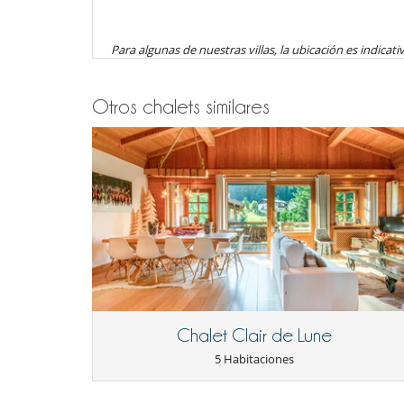
beds promises nights full of adventure.
al cliente.
The flat also has balconies, allowing you to enjoy the
- Los niños deben ser supervisados por un adulto en to
baño turco
You will also have access to the residence's wellness ar
Para algunas de nuestras villas, la ubicación es indicativ
- Los niños son bienvenidos
- No es posible organizar eventos en este villa sin el 
- Prohibido fumar en el interior de la casa
Staff & Services
Otros chalets similares
- Servicio de conserjería Snow Pass : incluye la reserva 
- Servicio de conserjería Pass Plus: incluye, además del
The residence in which the flat is located boasts a subl
esquí, la organización de entregas de compras, traslado
It includes an indoor swimming pool, a gym, a hamma
servicio de niñera, actividades, servicios de bienestar 
- Servicio de conserjería Serenity Pass : incluye, además
Opening times :
reserva de un chef/catering (dependiendo de la categor
- Swimming pool and gym: daily, all year round (8am t
transporte privado (conductores, taxis), traslado en hel
- Sauna and hammam: from mid-December (start of schoo
- Lenguas habladas por el personal doméstico : Inglés -
- Check-in :
17:00 h
- Check out :
10:00 h
- El propietario requiere un depósito por un importe de
Location
- El depósito se pagará de la siguiente manera :
Preaut
Megève, a name that evokes Alpine refinement and aut
Condiciones de reserva
prestigious ski resort is famous for its art of li
- Depósito cargado por Villanovo en el momento de la 
landscape, Megève invites you to discover a multitude
- 2º pago
45 Días
antes de la llegada :
70 %
del total de 
Chalet Clair de Lune
attractive in all seasons.
- El propietario podrá exigirle las cantidades debidas e
5 Habitaciones
- El precio total de la reserva no incluye las consumicion
The penthouse Stallion A24 is ideally located just 150
- El montante de los pagos en moneda local, puede varia
restaurants and vibrant atmosphere. The Rochebrune s