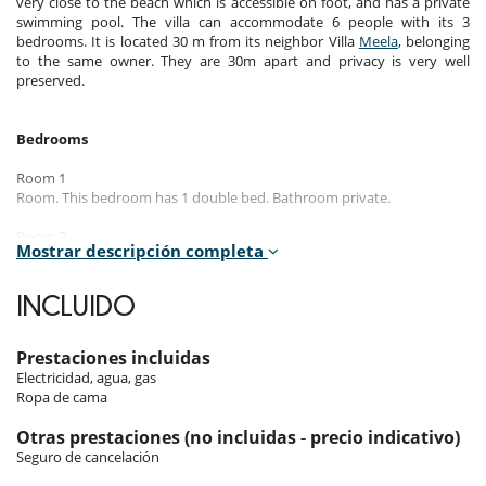
very close to the beach which is accessible on foot, and has a private
swimming pool. The villa can accommodate 6 people with its 3
bedrooms. It is located 30 m from its neighbor Villa
Meela
, belonging
to the same owner. They are 30m apart and privacy is very well
preserved.
Bedrooms
Room 1
Room. This bedroom has 1 double bed. Bathroom private.
Room 2
Mostrar descripción completa
Room. This bedroom has 1 double bed. Bathroom private.
Room 3
INCLUIDO
Room. This bedroom has 1 double bed. Bathroom private.
Prestaciones incluidas
Indoors
Electricidad, agua, gas
Ropa de cama
This air-conditioned villa offers 3 bedrooms with double beds and
private bathrooms. The living room with a flat-screen TV is upstairs
Otras prestaciones (no incluidas - precio indicativo)
and opens onto the terrace, from which you can admire the sea view.
Seguro de cancelación
The kitchen is fully equipped and at your disposal.