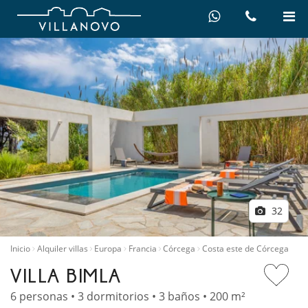
32
Inicio
Alquiler villas
Europa
Francia
Córcega
Costa este de Córcega
VILLA BIMLA
6 personas • 3 dormitorios • 3 baños • 200 m²