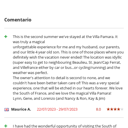
la reserva.
Cenadores a cielo abierto
- No presentado (No show)
100 %
del total de la reserva
Jardín
Parking
Terraza(s)
Comentario
Tumbonas en la piscina
Equipos, instalaciones, eventos
This is the second summer we've stayed at the Villa Pamara. It
Adecuado para bodas y eventos
was truly a magical
Sistema de alarma
unforgettable experience for me and my husband, our parents,
and our little 4 year old son. This is one of those places where you
Ocios y actividades deportivas
definitely wish the vacation never ended! The location was idyllic
Acceso a internet (wifi)
(super easy to get to neighbouring Beaulieu, St. Jean/Cap Ferrat,
Futbolín
and Villefrance either by car or bus...or cycling/running) and the
Gimnasio
weather was perfect.
Piano
The owner's attention to detail is second to none, and we
Ping-Pong
couldn't have been better taken care of! This was a very special
Piscina exterior
experience, one that will be etched in our hearts forever. We love
Pista de tenis privada
the South of France, and we love the magical Villa Pamara!
TV
Lynn, Gene, and Lorenzo (and Nancy & Ron, Kay & Jim)
TV por cable o satélite o internet
Zona de petanca
Maurice A.
22/07/2023 - 29/07/2023
8.0
Para su comodidad y agrado
Aire acondicionado sólo en las habitaciones
Chimenea
I have had the wonderful opportunity of visiting the South of