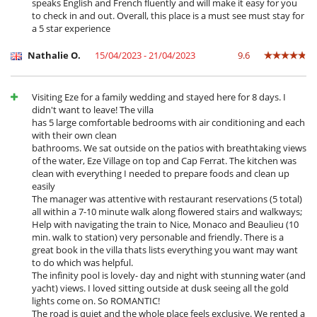
speaks English and French fluently and will make it easy for you
to check in and out. Overall, this place is a must see must stay for
a 5 star experience
Nathalie O.
15/04/2023 - 21/04/2023
9.6
Visiting Eze for a family wedding and stayed here for 8 days. I
didn't want to leave! The villa
has 5 large comfortable bedrooms with air conditioning and each
with their own clean
bathrooms. We sat outside on the patios with breathtaking views
of the water, Eze Village on top and Cap Ferrat. The kitchen was
clean with everything I needed to prepare foods and clean up
easily
The manager was attentive with restaurant reservations (5 total)
all within a 7-10 minute walk along flowered stairs and walkways;
Help with navigating the train to Nice, Monaco and Beaulieu (10
min. walk to station) very personable and friendly. There is a
great book in the villa thats lists everything you want may want
to do which was helpful.
The infinity pool is lovely- day and night with stunning water (and
yacht) views. I loved sitting outside at dusk seeing all the gold
lights come on. So ROMANTIC!
The road is quiet and the whole place feels exclusive. We rented a