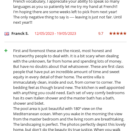
French vocabulary, I appreciate your ability to speak so many
languages as you so patiently let me try my hand at French!!
I’m hoping there are some weeks left to pick from next year!
The only negative thing to say is ---- leaving is just not fair. Until
next year!!!
Franck S.
12/05/2023 - 19/05/2023
9.7
First and foremost these are the nicest, most honest and
trustworthy people to deal with. It is a bit scary when dealing
with the unknown, far from home and spending lots of money.
But have no doubts about that whatsoever. These are first class
people that have put an incredible amount of time and sweet
equity in every detail of their home. The entire villa is
immaculately clean, inside and out, from corner to corner. The
bedding feel as though brand new. The kitchen is well appointed
with anything you could need. Each set of very comfy bedrooms
has its own Italien shower and the master bath has a bath,
shower and bidet.
The pool area is just beautiful with 180º view on the
Mediterranean ocean. When you wake in the morning the view
from the master bedroom and the living room are breathtaking.
The landscaping is perfect. The photos perfectly depict this lovely
home, but don't do the beauty its true justice. When you walk