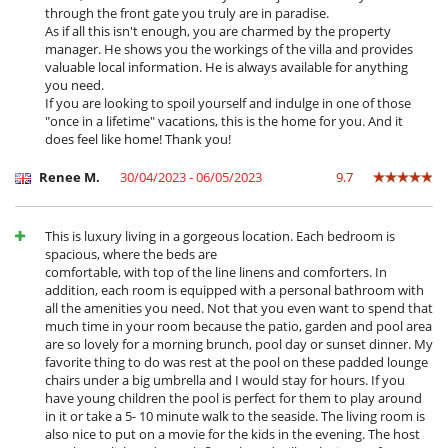
through the front gate you truly are in paradise.
As if all this isn't enough, you are charmed by the property
manager. He shows you the workings of the villa and provides
valuable local information. He is always available for anything
you need.
If you are looking to spoil yourself and indulge in one of those
"once in a lifetime" vacations, this is the home for you. And it
does feel like home! Thank you!
Renee M.
30/04/2023 - 06/05/2023
9.7
This is luxury living in a gorgeous location. Each bedroom is
spacious, where the beds are
comfortable, with top of the line linens and comforters. In
addition, each room is equipped with a personal bathroom with
all the amenities you need. Not that you even want to spend that
much time in your room because the patio, garden and pool area
are so lovely for a morning brunch, pool day or sunset dinner. My
favorite thing to do was rest at the pool on these padded lounge
chairs under a big umbrella and I would stay for hours. If you
have young children the pool is perfect for them to play around
in it or take a 5- 10 minute walk to the seaside. The living room is
also nice to put on a movie for the kids in the evening. The host