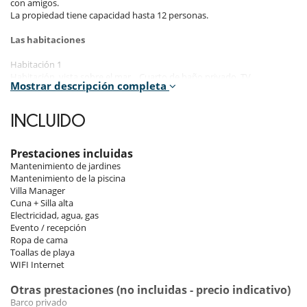
con amigos.
La propiedad tiene capacidad hasta 12 personas.
Las habitaciones
Habitación 1
Habitación, vista sobre el mar. . Cuarto de baño privado. TV.
Mostrar descripción completa
Habitación 2
Habitación, vista sobre el mar. . Cuarto de baño privado. TV.
INCLUIDO
Habitación 3
Habitación, vista al jardin. . Cuarto de baño privado.
Prestaciones incluidas
Mantenimiento de jardines
Habitación 4
Mantenimiento de la piscina
Habitación, vista al jardin. . Cuarto de baño privado.
Villa Manager
Cuna + Silla alta
Habitación 5 - Studio :
Electricidad, agua, gas
Habitación, vista sobre el mar. . Cuarto de baño privado. TV.
Evento / recepción
Ropa de cama
Los interiores
Toallas de playa
WIFI Internet
Hay 5 dormitorios con baños en suite y vistas al mar Mediterráneo. 1
en el nivel principal y 4 en el nivel inferior.
Otras prestaciones (no incluidas - precio indicativo)
Barco privado