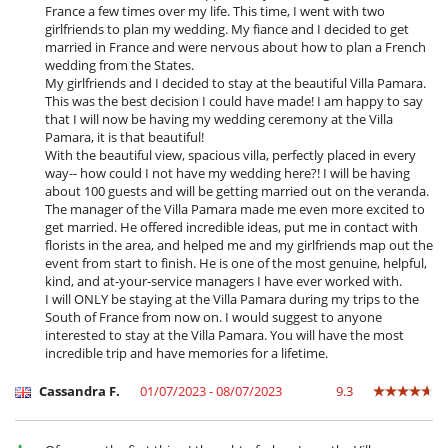
Comedor
France a few times over my life. This time, I went with two
Netflix
girlfriends to plan my wedding. My fiance and I decided to get
Parking privado
married in France and were nervous about how to plan a French
Secador
wedding from the States.
Terraza
My girlfriends and I decided to stay at the beautiful Villa Pamara.
Ventilador
This was the best decision I could have made! I am happy to say
that I will now be having my wedding ceremony at the Villa
Pamara, it is that beautiful!
With the beautiful view, spacious villa, perfectly placed in every
way-- how could I not have my wedding here?! I will be having
about 100 guests and will be getting married out on the veranda.
The manager of the Villa Pamara made me even more excited to
get married. He offered incredible ideas, put me in contact with
florists in the area, and helped me and my girlfriends map out the
event from start to finish. He is one of the most genuine, helpful,
kind, and at-your-service managers I have ever worked with.
I will ONLY be staying at the Villa Pamara during my trips to the
South of France from now on. I would suggest to anyone
interested to stay at the Villa Pamara. You will have the most
incredible trip and have memories for a lifetime.
Cassandra F.
01/07/2023 - 08/07/2023
9.3