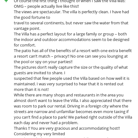
Of course the first thing I thought of when I saw the Villa was:
OMG – people actually live like this!!
The views are spectacular. The villa is perfectly clean. I have had
the good fortune to
travel to several continents, but never saw the water from that
vantage point.
The Villa has a perfect layout for a large family or group – both
the indoor and outdoor accommodations seem to be designed
for comfort.
The patio has all of the benefits of a resort with one extra benefit
a resort can’t match – privacy!! No one can see you lounging at
the pool or spy on your parties!!
The pictures don’t really capture the size or the quality of what
guests are invited to share. I
suspected that few people used the Villa based on how well it is
maintained. I was very surprised to hear that it is rented out
more than it is not!
While there are many shops and restaurants in the area you
almost don’t want to leave the Villa. I also appreciated that there
was room to park our rental. Driving in a foreign city where the
streets are narrow and unfamiliar becomes even more taxing if
you can’t find a place to park! We parked right outside of the Villa
each day and never had a problem.
Thanks !! You are very gracious and accommodating host!!
Considering my very limited