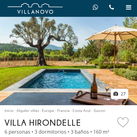
27
Inicio
Alquiler villas
Europa
Francia
Costa Azul
Gassin
VILLA HIRONDELLE
6 personas • 3 dormitorios • 3 baños • 160 m²