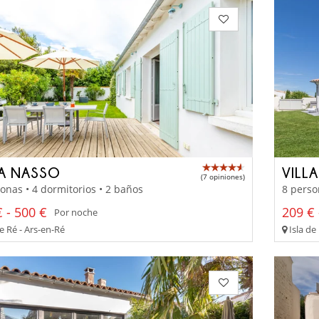
LA NASSO
VILL
(7 opiniones)
onas • 4 dormitorios • 2 baños
8 perso
 - 500 €
209 € 
Por noche
e Ré - Ars-en-Ré
Isla de