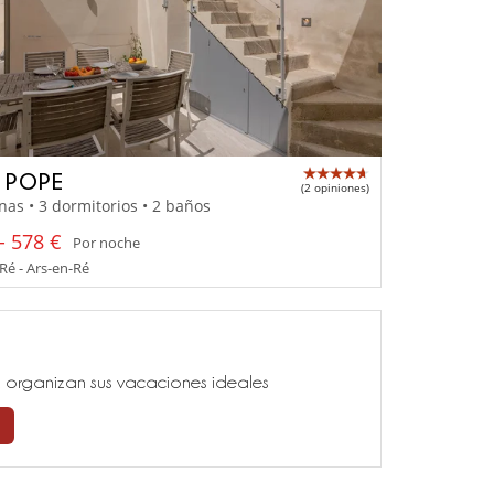
A POPE
(2 opiniones)
nas • 3 dormitorios • 2 baños
- 578 €
Por noche
 Ré - Ars-en-Ré
ía, organizan sus vacaciones ideales