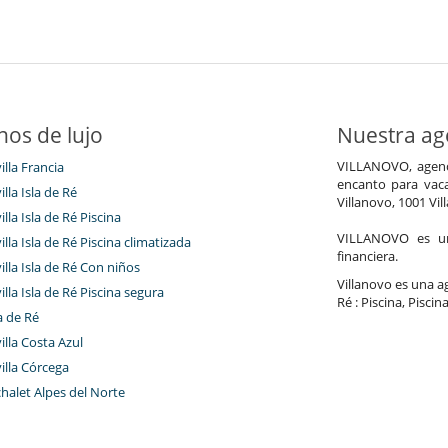
nos de lujo
Nuestra age
VILLANOVO, agenci
illa Francia
encanto para vaca
illa Isla de Ré
Villanovo, 1001 Vil
illa Isla de Ré Piscina
VILLANOVO es un 
villa Isla de Ré Piscina climatizada
financiera.
villa Isla de Ré Con niños
Villanovo es una age
villa Isla de Ré Piscina segura
Ré : Piscina, Piscin
a de Ré
villa Costa Azul
villa Córcega
chalet Alpes del Norte