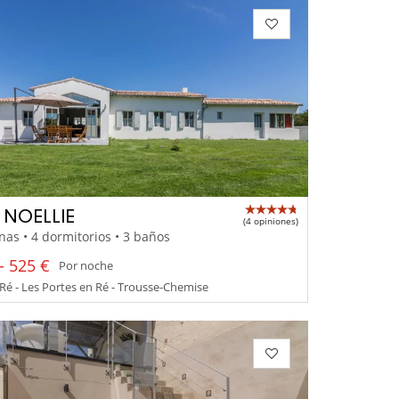
A NOELLIE
(4 opiniones)
nas • 4 dormitorios • 3 baños
- 525 €
Por noche
 Ré - Les Portes en Ré - Trousse-Chemise