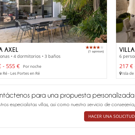
A AXEL
VILL
(1 opinion)
onas • 4 dormitorios • 3 baños
6 perso
 - 555 €
217 € 
Por noche
e Ré - Les Portes en Ré
Isla de
ntáctenos para una propuesta personalizada
tros especialistas villas, así como nuestro servicio de conserjer
HACER UNA SOLICITUD