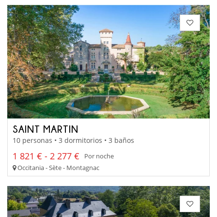
SAINT MARTIN
10 personas • 3 dormitorios • 3 baños
1 821 € - 2 277 €
Por noche
Occitania - Sète - Montagnac