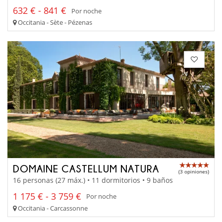
632 € - 841 €
Por noche
Occitania - Sète - Pézenas
DOMAINE CASTELLUM NATURA
(3 opiniones)
16 personas (27 máx.) • 11 dormitorios • 9 baños
1 175 € - 3 759 €
Por noche
Occitania - Carcassonne