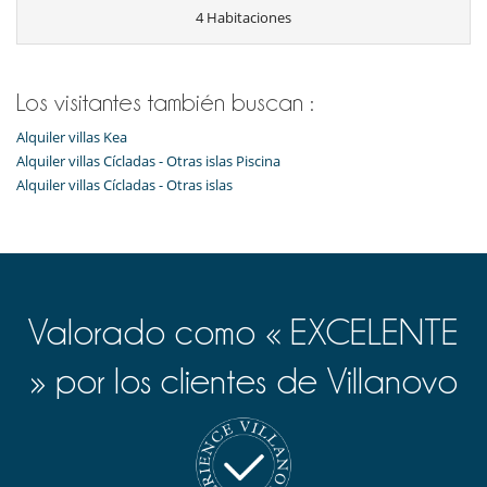
Sala de juegos
4 Habitaciones
Sala de masajes
TV
Para su comodidad y agrado
Los visitantes también buscan :
Aire acondicionado
Secador
Alquiler villas Kea
Servicios de resort y entretenimiento
Alquiler villas Cícladas - Otras islas Piscina
Pista de tenis
Alquiler villas Cícladas - Otras islas
Valorado como « EXCELENTE
» por los clientes de Villanovo