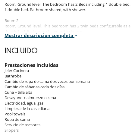
Room, Ground level. The bedroom has 2 Beds including 1 double bed,
1 double bed. Bathroom shared, with shower.
Room 2
Room, Ground level. This bedroom has 2 twin beds configurable as a
double bed. Bathroom shared, with shower.
Mostrar descripción completa
Room 3
Room, Ground level. This bedroom has 1 double bed Queen size.
INCLUIDO
Bathroom ensuite.
Room 4
Prestaciones incluidas
Room, Ground level. This bedroom has 1 double bed. Bathroom
Jefe/ Cocinera
ensuite.
Bathrobe
Cambio de ropa de cama dos veces por semana
The first bedroom has two floors connected with a white wooden
Cambio de sábanas cada dos días
stairs with one double bedd at each floor
Cuna + Silla alta
The fourth bedroom is in the guest house which has a separate
Desayuno + almuerzo o cena
entrance
Electricidad, agua, gas
Limpieza de la casa diaria
Pool towels
Indoors
Ropa de cama
Servicio de asesores
Whether you are inside or outside of the house, you can admire the
Slippers
breathtaking view over the Cycladic islands.