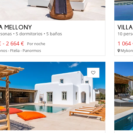
LA MELLONY
VILLA
sonas • 5 dormitorios • 5 baños
10 pers
 - 2 664 €
1 064 
Por noche
os - Ftelia - Panormos
Mykono