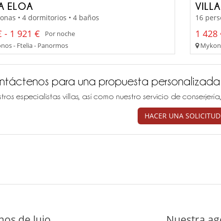
LA ELOA
VILL
onas • 4 dormitorios • 4 baños
16 pers
 - 1 921 €
1 428 
Por noche
os - Ftelia - Panormos
Mykono
ntáctenos para una propuesta personalizada
tros especialistas villas, así como nuestro servicio de conserjer
HACER UNA SOLICITUD
nos de lujo
Nuestra age