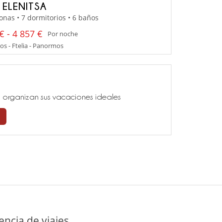
A ELENITSA
onas • 7 dormitorios • 6 baños
€ - 4 857 €
Por noche
s - Ftelia - Panormos
ía, organizan sus vacaciones ideales
ncia de viajes