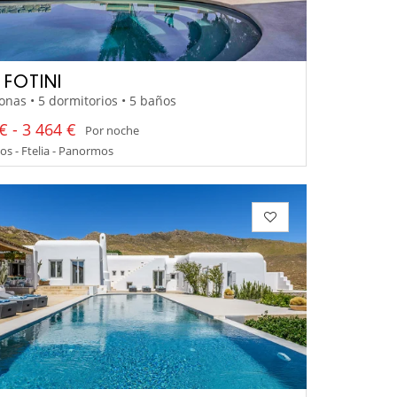
 FOTINI
onas • 5 dormitorios • 5 baños
€ - 3 464 €
Por noche
s - Ftelia - Panormos