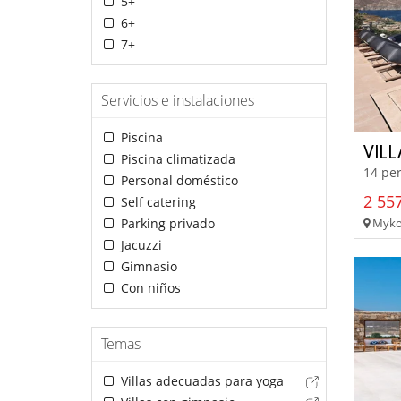
5+
6+
7+
Servicios e instalaciones
Piscina
VIL
Piscina climatizada
14 per
Personal doméstico
2 557
Self catering
Mykon
Parking privado
Jacuzzi
Gimnasio
Con niños
Temas
Villas adecuadas para yoga