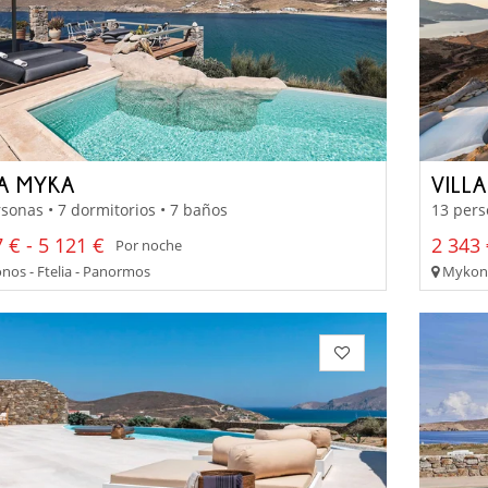
LA MYKA
VILL
sonas • 7 dormitorios • 7 baños
13 pers
 € - 5 121 €
2 343 
Por noche
os - Ftelia - Panormos
Mykono