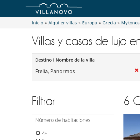
Inicio
»
Alquiler villas
»
Europa
»
Grecia
»
Mykonos
Villas y casas de lujo e
Destino I Nombre de la villa
Filtrar
6
C
Número de habitaciones
4+