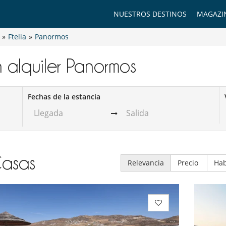
NUESTROS DESTINOS
MAGAZI
»
Ftelia
»
Panormos
n alquiler​ Panormos
Fechas de la estancia
asas
Relevancia
Precio
Hab