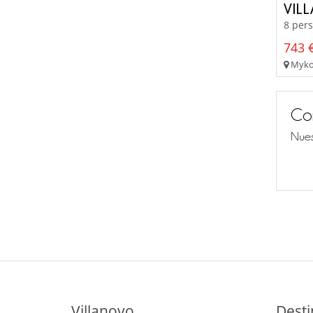
VIL
8 pers
743 €
Mykon
Co
Nues
Villanovo
Desti