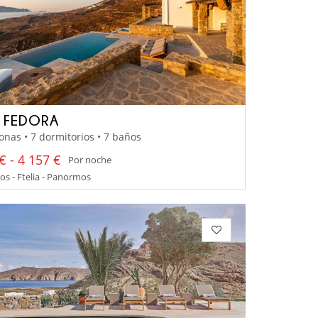
A FEDORA
onas • 7 dormitorios • 7 baños
€ - 4 157 €
Por noche
s - Ftelia - Panormos