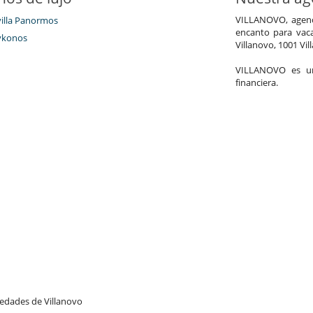
VILLANOVO, agenci
villa Panormos
encanto para vaca
ykonos
Villanovo, 1001 Vil
VILLANOVO es un 
financiera.
vedades de Villanovo