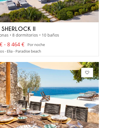
A SHERLOCK II
onas • 8 dormitorios • 10 baños
€ - 8 464 €
Por noche
 - Elia - Paradise beach