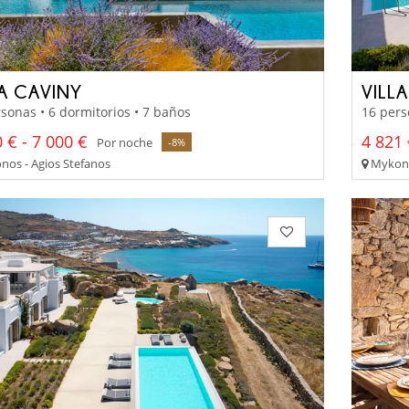
LA CAVINY
VILL
sonas • 6 dormitorios • 7 baños
16 pers
 € - 7 000 €
4 821 
Por noche
-8%
os - Agios Stefanos
Mykonos