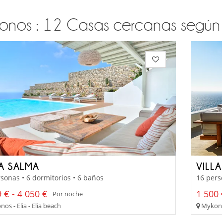
onos : 12 Casas cercanas según su
LA SALMA
VILL
sonas • 6 dormitorios • 6 baños
16 pers
 € - 4 050 €
1 500 
Por noche
s - Elia - Elia beach
Mykono