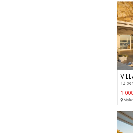
VIL
12 per
1 000
Mykon