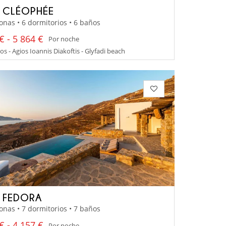
A CLÉOPHÉE
onas • 6 dormitorios • 6 baños
€ - 5 864 €
Por noche
 - Agios Ioannis Diakoftis - Glyfadi beach
A FEDORA
onas • 7 dormitorios • 7 baños
€ - 4 157 €
Por noche