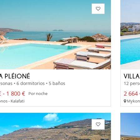
LA PLÉIONÉ
VILL
sonas • 6 dormitorios • 5 baños
12 pers
 - 1 800 €
2 664 
Por noche
os - Kalafati
Mykonos