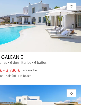
A GALEANIE
onas • 6 dormitorios • 6 baños
€ - 3 736 €
Por noche
 - Kalafati - Lia beach