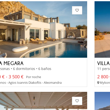
LA MEGARA
VILL
sonas • 6 dormitorios • 6 baños
11 pers
 € - 3 500 €
2 800 
Por noche
os - Agios Ioannis Diakoftis - Aleomandra
Mykonos