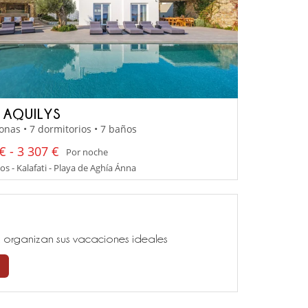
A AQUILYS
onas • 7 dormitorios • 7 baños
€ - 3 307 €
Por noche
 - Kalafati - Playa de Aghía Ánna
ía, organizan sus vacaciones ideales