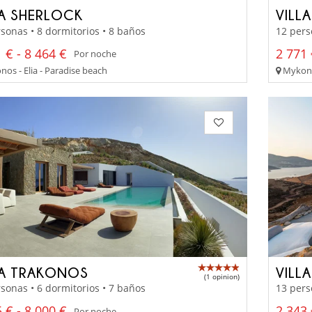
LA SHERLOCK
VILL
sonas • 8 dormitorios • 8 baños
12 pers
 € - 8 464 €
2 771 
Por noche
os - Elia - Paradise beach
Mykonos
LA TRAKONOS
VILL
(1 opinion)
sonas • 6 dormitorios • 7 baños
13 pers
 € - 8 000 €
2 343 
Por noche