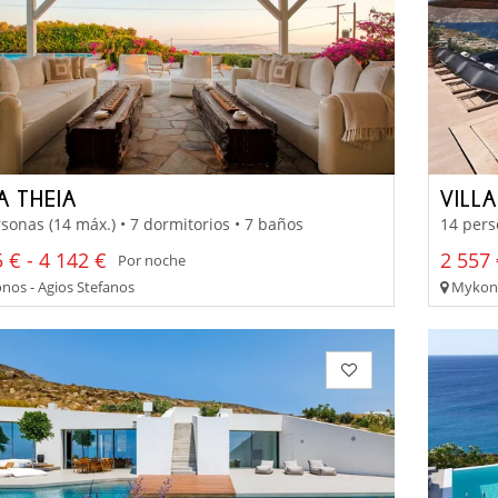
A THEIA
VILL
sonas (14 máx.) • 7 dormitorios • 7 baños
14 pers
 € - 4 142 €
2 557 
Por noche
os - Agios Stefanos
Mykono