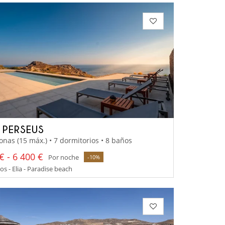
A PERSEUS
onas (15 máx.) • 7 dormitorios • 8 baños
€ - 6 400 €
Por noche
-10%
 - Elia - Paradise beach