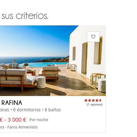
s criterios.
A RAFINA
(1 opinion)
onas • 8 dormitorios • 8 baños
€ - 3 000 €
Por noche
s - Faros Armenistis