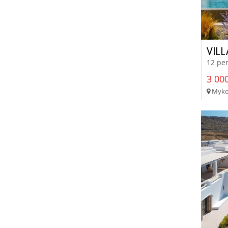
VIL
12 per
3 000
Mykon