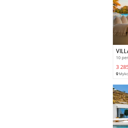
VILL
10 per
3 285
Mykon