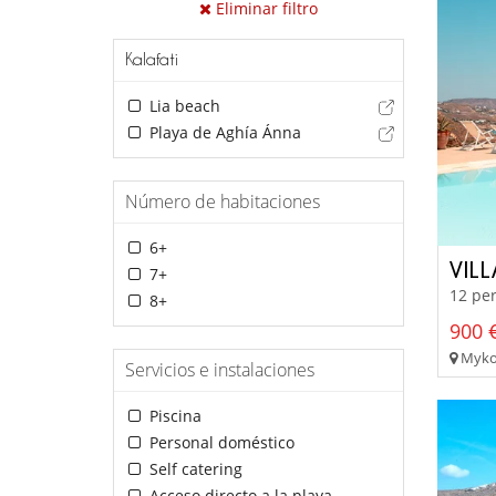
Eliminar filtro
Kalafati
Lia beach
Playa de Aghía Ánna
Número de habitaciones
6+
VIL
7+
12 per
8+
900 €
Mykon
Servicios e instalaciones
Piscina
Personal doméstico
Self catering
Acceso directo a la playa