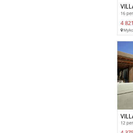
VIL
16 per
4 821
Mykon
VIL
12 per
4 375