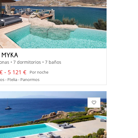
A MYKA
onas • 7 dormitorios • 7 baños
€ - 5 121 €
Por noche
s - Ftelia - Panormos