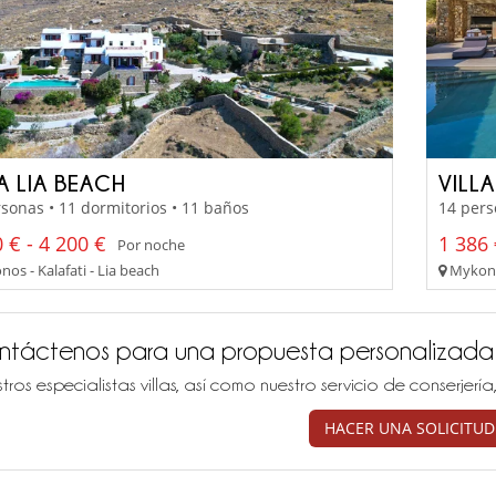
A LIA BEACH
VILL
sonas • 11 dormitorios • 11 baños
14 pers
 € - 4 200 €
1 386 
Por noche
os - Kalafati - Lia beach
Mykonos
ntáctenos para una propuesta personalizada
tros especialistas villas, así como nuestro servicio de conserjer
HACER UNA SOLICITUD