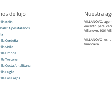
nos de lujo
Nuestra age
VILLANOVO, agenci
illa Italia
encanto para vaca
chalet Alpes italianos
Villanovo, 1001 Vil
lia
VILLANOVO es un 
villa Cerdeña
financiera.
lla Sicilia
villa Umbría
villa Toscana
villa Costa Amalfitana
illa Puglia
villa Los Lagos