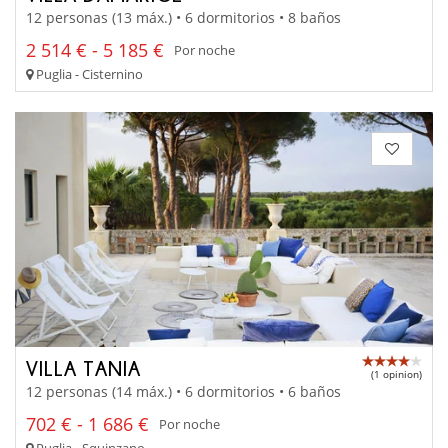
12 personas (13 máx.) • 6 dormitorios • 8 baños
2 514 € - 5 185 €
Por noche
Puglia - Cisternino
VILLA TANIA
(1 opinion)
12 personas (14 máx.) • 6 dormitorios • 6 baños
702 € - 1 686 €
Por noche
Puglia - Squinzano