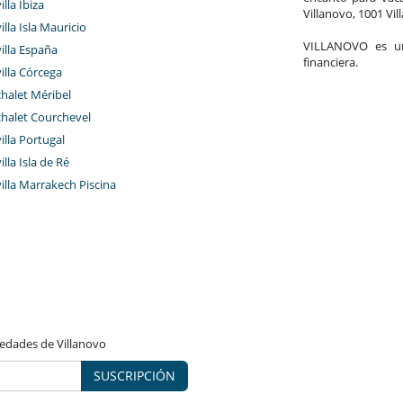
illa Ibiza
Villanovo, 1001 Vil
illa Isla Mauricio
VILLANOVO es un 
villa España
financiera.
villa Córcega
chalet Méribel
chalet Courchevel
villa Portugal
illa Isla de Ré
villa Marrakech Piscina
vedades de Villanovo
SUSCRIPCIÓN