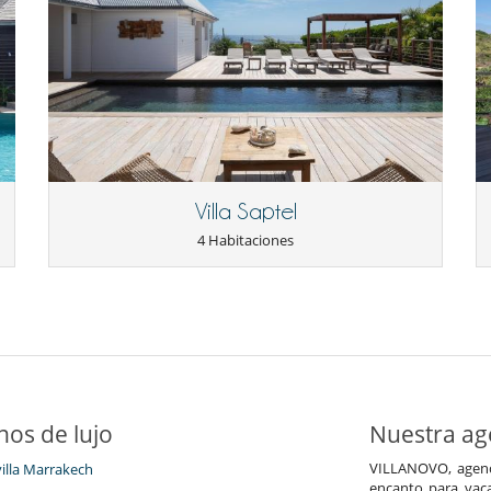
Villa Saptel
4 Habitaciones
nos de lujo
Nuestra age
VILLANOVO, agenci
villa Marrakech
encanto para vaca