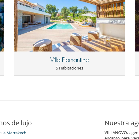
Villa Flamantine
5 Habitaciones
nos de lujo
Nuestra age
VILLANOVO, agenci
villa Marrakech
encanto para vaca