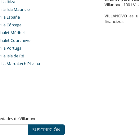
illa Ibiza
Villanovo, 1001 Vil
illa Isla Mauricio
VILLANOVO es un 
villa España
financiera.
villa Córcega
chalet Méribel
chalet Courchevel
villa Portugal
illa Isla de Ré
villa Marrakech Piscina
vedades de Villanovo
SUSCRIPCIÓN