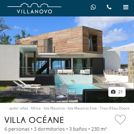
21
…
cio
Alquiler villas
Africa
Isla Mauricio
Isla Mauricio Este
Trou d'Eau Douce
VILLA OCÉANE
6 personas • 3 dormitorios • 3 baños • 230 m²