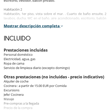
escritorio, vestidor, balcón privado.
Habitación 2
Habitación, 1er piso, vista sobre el mar. . Cuarto de baño ensuite, 2
lavabos, ducha. WC en el baño. aire acondicionado, escritorio, balcón
privado.
Mostrar descripción completa
Habitación 3
Habitación, 1er piso, vista sobre el mar. . Cuarto de baño ensuite, 2
INCLUIDO
lavabos, ducha. los baños están separados del cuarto de baño. aire
acondicionado, vestidor, balcón privado.
Prestaciones incluidas
Personal doméstico
La villa tiene:
Electricidad, agua, gas
Gran sala de estar con TV.
Ropa de cama
Comedor con mesa y sillas para 10 personas.
Servicio de limpieza diario (excepto domingo)
Gran cocina totalmente equipada.
Aseo de invitados
Otras prestaciones (no incluidas - precio indicativo)
Alquiler de coche
Amplia terraza con playa de arena junto al mar, que da a una
Cocinera : a partir de 15.00 EUR por Comida
impresionante laguna.
Excursions
Terraza grande y cubierta junto a la piscina con toldo eléctrico. Mesa
Jefe/ Cocinera
de comedor para 12 personas, zona de salón con vistas a la piscina.
Masaje
Pre-compras a la llegada
Precio de la compra