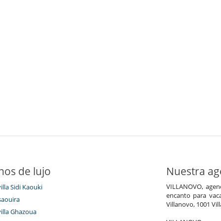
nos de lujo
Nuestra age
VILLANOVO, agenci
illa Sidi Kaouki
encanto para vaca
saouira
Villanovo, 1001 Vil
villa Ghazoua