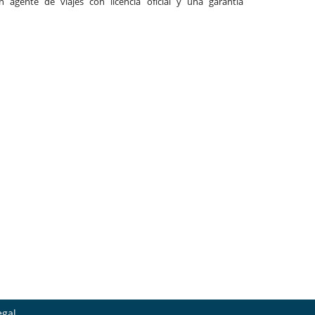
agente de viajes con licencia oficial y una garantía
egal