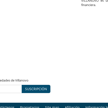
VILLANOVO es un 
financiera.
vedades de Villanovo
SUSCRIPCIÓN
táctenos
Propietarios
Site map
Afiliación
Información l