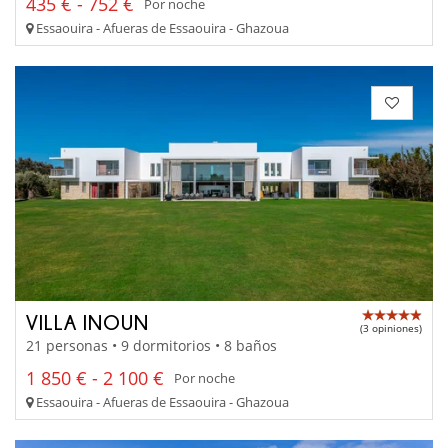
435 € - 752 €
Por noche
Essaouira - Afueras de Essaouira - Ghazoua
VILLA INOUN
(3 opiniones)
21 personas • 9 dormitorios • 8 baños
1 850 € - 2 100 €
Por noche
Essaouira - Afueras de Essaouira - Ghazoua