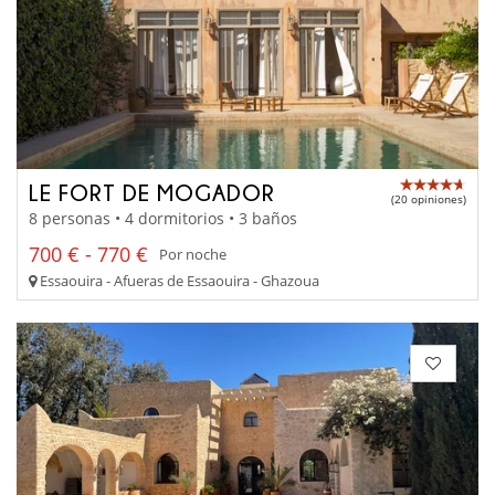
LE FORT DE MOGADOR
(20 opiniones)
8 personas • 4 dormitorios • 3 baños
700 € - 770 €
Por noche
Essaouira - Afueras de Essaouira - Ghazoua