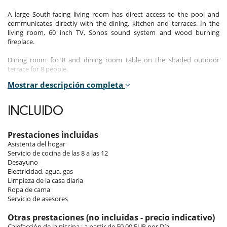
A large South-facing living room has direct access to the pool and
communicates directly with the dining, kitchen and terraces. In the
living room, 60 inch TV, Sonos sound system and wood burning
fireplace.
Dining room for 8 and dining room table on the shaded outdoor
terrace for 8 people.
Mostrar descripción completa
By the pool (not heated) a lounge area is available. At the end of the
garden is a gazebo by the olive trees for 2 people.
INCLUIDO
All bedrooms include:
180cm double bed, quality linens, private bathroom, private toilet,
wardrobe, shower, air conditioning, wireless internet, 40 inch TV with
Prestaciones incluidas
DVD and satellite, bathrobes, safe. Outdoor shower in the master
Asistenta del hogar
bedroom.
Servicio de cocina de las 8 a las 12
Desayuno
Daily cleaning is provided for your comfort. Staff are available upon
Electricidad, agua, gas
request to prepare meals for the duration of your stay.
Limpieza de la casa diaria
Ropa de cama
Servicio de asesores
Cerca
Otras prestaciones (no incluidas - precio indicativo)
Villa en un campo de golf
Calefacción de la piscina : a partir de 50.00 EUR por Día