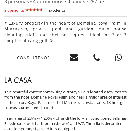
8 personas • 4 dormitorios • 4 baños • 287 m²
3 opiniones
"Excelente"
Luxury property in the heart of Domaine Royal Palm in
Marrakech, private pool and garden, daily house
cleaning, staff and chef on request. Ideal for 2 or 3
couples playing golf.
CONSÚLTENOS :
LA CASA
This beautiful contemporary single storey villa is located a few metres
from the hotel Domaine Royal Palm and near a major area of ​​interest
in the luxury Royal Palm resort of Marrakech: restaurants, 18 hole golf
course, spa and tennis courts.
In an area of ​​287m² (1,200m² of land) the fully air conditioned villa has
3 bedrooms with bathroom (shower) and WC. The villa is decorated in
a contemporary style and fully equipped.