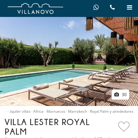
30
…
icio
Alquiler villas
Africa
Marruecos
Marrakech
Royal Palm y alrededores
VILLA LESTER ROYAL
PALM