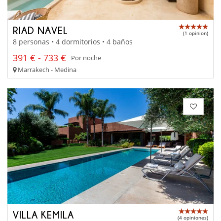
RIAD NAVEL
(1 opinion)
8 personas • 4 dormitorios • 4 baños
391 € - 733 €
Por noche
Marrakech - Medina
VILLA KEMILA
(4 opiniones)