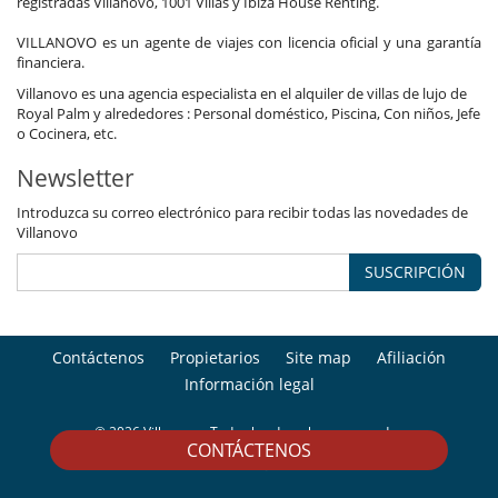
registradas Villanovo, 1001 Villas y Ibiza House Renting.
VILLANOVO es un agente de viajes con licencia oficial y una garantía
financiera.
Villanovo es una agencia especialista en el alquiler de villas de lujo de
Royal Palm y alrededores : Personal doméstico, Piscina, Con niños, Jefe
o Cocinera, etc.
Newsletter
Introduzca su correo electrónico para recibir todas las novedades de
Villanovo
SUSCRIPCIÓN
Contáctenos
Propietarios
Site map
Afiliación
Información legal
© 2026 Villanovo - Todos los derechos reservados
CONTÁCTENOS