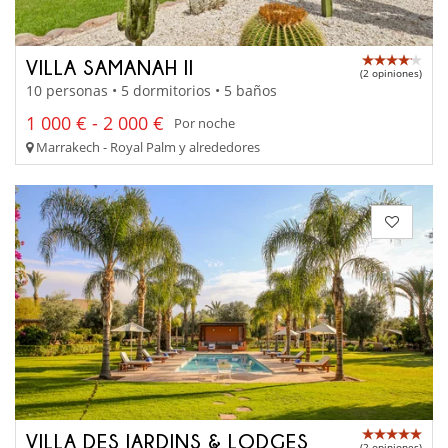
VILLA SAMANAH II
(2 opiniones)
10 personas • 5 dormitorios • 5 baños
1 000 € - 2 000 €
Por noche
Marrakech - Royal Palm y alrededores
VILLA DES JARDINS & LODGES
(2 opiniones)