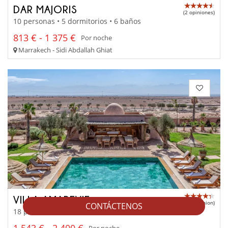
DAR MAJORIS
(2 opiniones)
10 personas • 5 dormitorios • 6 baños
813 € - 1 375 €
Por noche
Marrakech - Sidi Abdallah Ghiat
VILLA AMAREVIE
(1 opinion)
CONTÁCTENOS
18 personas • 9 dormitorios • 8 baños
1 543 € - 2 400 €