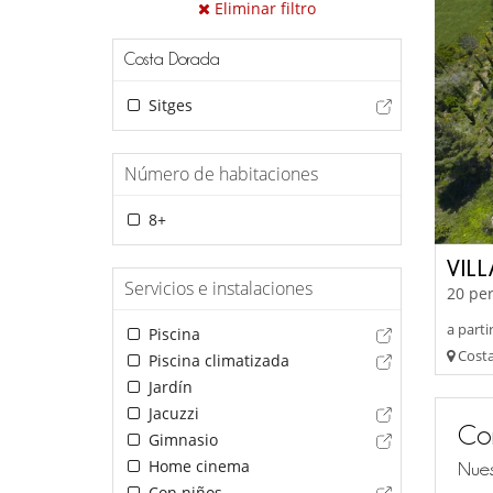
Eliminar filtro
Costa Dorada
Sitges
Número de habitaciones
8+
VIL
Servicios e instalaciones
20 per
a parti
Piscina
Costa 
Piscina climatizada
Jardín
Jacuzzi
Co
Gimnasio
Home cinema
Nues
Con niños