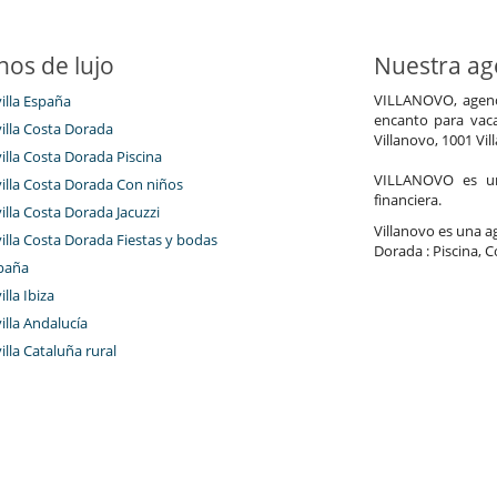
nos de lujo
Nuestra age
VILLANOVO, agenci
villa España
encanto para vaca
villa Costa Dorada
Villanovo, 1001 Vil
villa Costa Dorada Piscina
VILLANOVO es un 
villa Costa Dorada Con niños
financiera.
villa Costa Dorada Jacuzzi
Villanovo es una ag
villa Costa Dorada Fiestas y bodas
Dorada : Piscina, C
paña
illa Ibiza
villa Andalucía
villa Cataluña rural