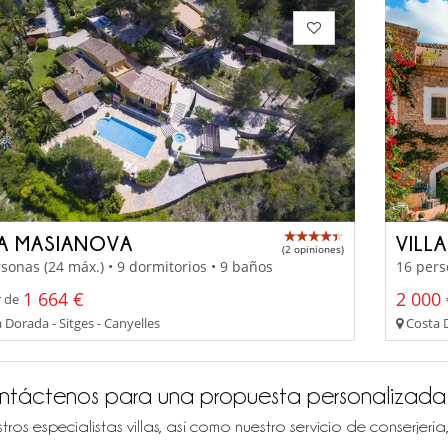
LA MASIANOVA
VILL
(2 opiniones)
sonas (24 máx.) • 9 dormitorios • 9 baños
16 pers
1 664 €
2 000 
r de
Dorada - Sitges - Canyelles
Costa D
ntáctenos para una propuesta personalizada
tros especialistas villas, así como nuestro servicio de conserjer