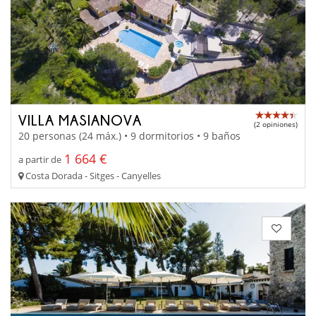
VILLA MASIANOVA
(2 opiniones)
20 personas (24 máx.) • 9 dormitorios • 9 baños
1 664 €
a partir de
Costa Dorada - Sitges - Canyelles