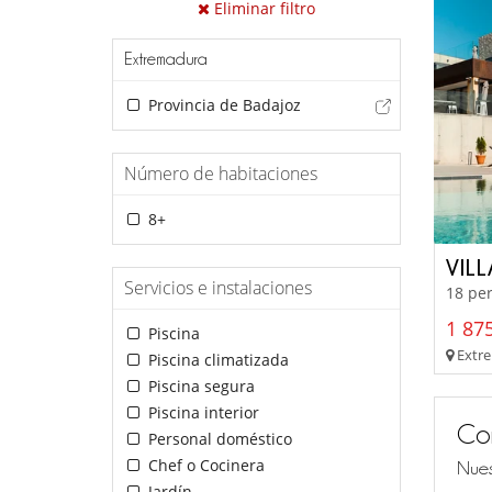
Eliminar filtro
Extremadura
Provincia de Badajoz
Número de habitaciones
8+
VIL
Servicios e instalaciones
18 per
1 875
Piscina
Extre
Piscina climatizada
Piscina segura
Piscina interior
Co
Personal doméstico
Chef o Cocinera
Nues
Jardín