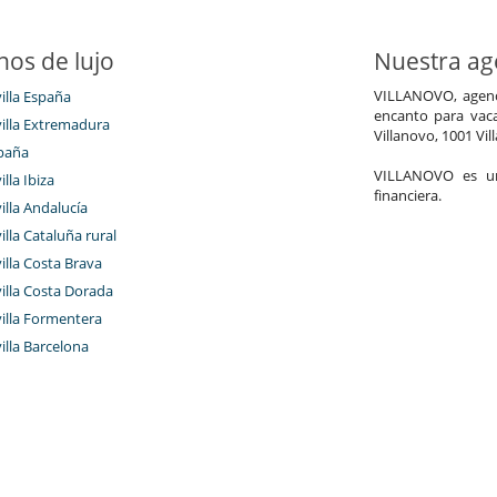
nos de lujo
Nuestra age
VILLANOVO, agenci
villa España
encanto para vaca
villa Extremadura
Villanovo, 1001 Vil
paña
VILLANOVO es un 
illa Ibiza
financiera.
villa Andalucía
villa Cataluña rural
villa Costa Brava
villa Costa Dorada
villa Formentera
villa Barcelona