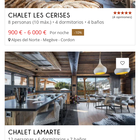
CHALET LES CERISES
(4 opiniones)
8 personas (10 máx.) • 4 dormitorios • 4 baños
900 € - 6 000 €
Por noche
-10%
Alpes del Norte - Megève - Cordon
CHALET LAMARTE
12 personas • 6 dormitorios • 7 baños