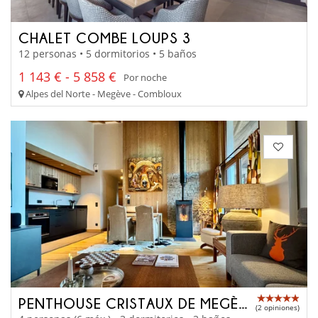
CHALET COMBE LOUPS 3
12 personas • 5 dormitorios • 5 baños
1 143 € - 5 858 €
Por noche
Alpes del Norte - Megève - Combloux
PENTHOUSE CRISTAUX DE MEGÈVE
(2 opiniones)